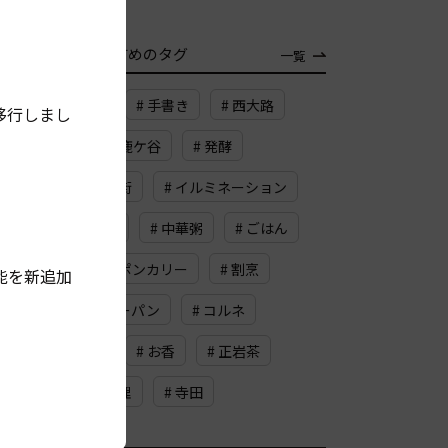
TAG
おすすめのタグ
一覧
# 大宮松原
# 手書き
# 西大路
移行しまし
# 桂川
# 鹿ケ谷
# 発酵
# 納屋町商店街
# イルミネーション
# だしパック
# 中華粥
# ごはん
# プーパットポンカリー
# 割烹
能を新追加
# チーズカレーパン
# コルネ
# 蛸薬師通
# お香
# 正岩茶
# イギリス料理
# 寺田