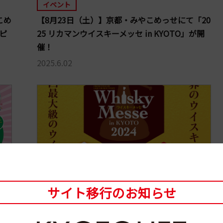
イベント
こめ
【8月23日（土）】京都・みやこめっせにて「20
ピ
25 リカマンウイスキーメッセ in KYOTO」が開
催！
2025.6.02
サイト移行のお知らせ
イベント