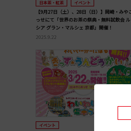
日本茶・紅茶
イベント
【9月27日（土）、28日（日）】岡崎・みや
っせにて「世界のお茶の祭典・無料試飲会 ル
シア グラン・マルシェ 京都」開催！
2025.9.22
イベント