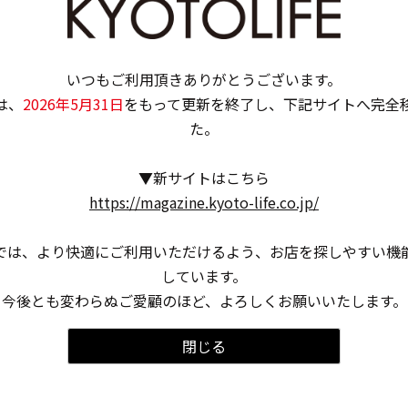
せに
【9月29日（日）】みやこめっせにて「2024 リ
〈き
カマンウイスキーメッセ in KYOTO」が開催！
2024.7.08
いつもご利用頂きありがとうございます。
は、
2026年5月31日
をもって更新を終了し、下記サイトへ完全
た。
▼新サイトはこちら
https://magazine.kyoto-life.co.jp/
では、より快適にご利用いただけるよう、お店を探しやすい機
しています。
今後とも変わらぬご愛顧のほど、よろしくお願いいたします。
閉じる
イベント