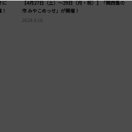
せに
【4月27日（土）～29日（月・祝）】「関西蚤の
催！
市 みやこめっせ」が開催！
2024.4.16