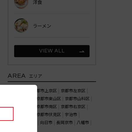
洋食
ラーメン
VIEW ALL
AREA
エリア
京都市北区
京都市上京区
京都市左京区
京都市中京区
京都市東山区
京都市山科区
京都市下京区
京都市南区
京都市右京区
京都市西京区
京都市伏見区
宇治市
亀岡市
城陽市
向日市
長岡京市
八幡市
木津川市