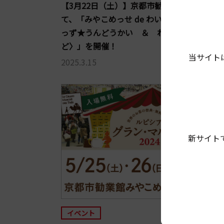
【3月22日（土）】京都市勧業館みやこめっ
て、「みやこめっせ de わいやーかーにばる
っず★うんどうかい ＆ わいわい電車らん
ど〉」を開催！
当サイト
2025.3.15
新サイト
イベント