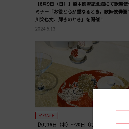
【6月9日（日）】橋本関雪記念館にて歌舞伎
ミナー「お役と心が重なるとき。歌舞伎俳優 
川笑也丈、輝きのとき」を開催！
2024.5.13
イベント
【5月16日（木）～20日（月）】烏丸御池・