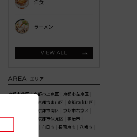
洋食
ラーメン
VIEW ALL
AREA
エリア
京都市北区
京都市上京区
京都市左京区
京都市中京区
京都市東山区
京都市山科区
京都市下京区
京都市南区
京都市右京区
京都市西京区
京都市伏見区
宇治市
亀岡市
城陽市
向日市
長岡京市
八幡市
木津川市