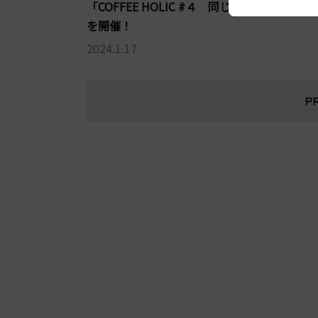
「COFFEE HOLIC #４ 同じ生豆で淹れる理
を開催！
2024.1.17
P