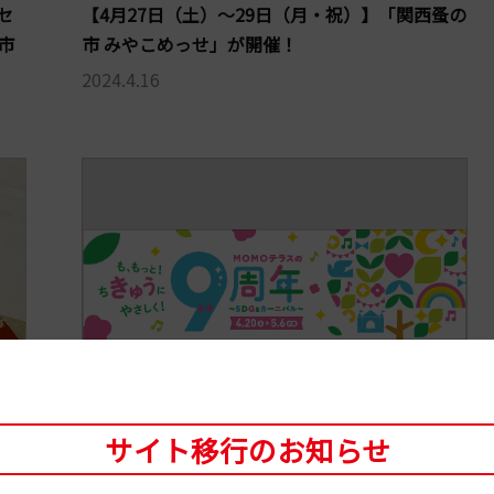
セ
【4月27日（土）～29日（月・祝）】「関西蚤の
市
市 みやこめっせ」が開催！
2024.4.16
サイト移行のお知らせ
イベント
ちお
【4月20日（土）から】伏見桃山町「MOMOテラ