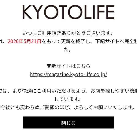
ス」にて「“も、もっと！ちきゅう(9)にやさし
く”9周年イベント〜SDGsカーニバル〜」を開
催！
2024.4.10
いつもご利用頂きありがとうございます。
は、
2026年5月31日
をもって更新を終了し、下記サイトへ完全
た。
▼新サイトはこちら
https://magazine.kyoto-life.co.jp/
では、より快適にご利用いただけるよう、お店を探しやすい機
しています。
今後とも変わらぬご愛顧のほど、よろしくお願いいたします。
閉じる
内で