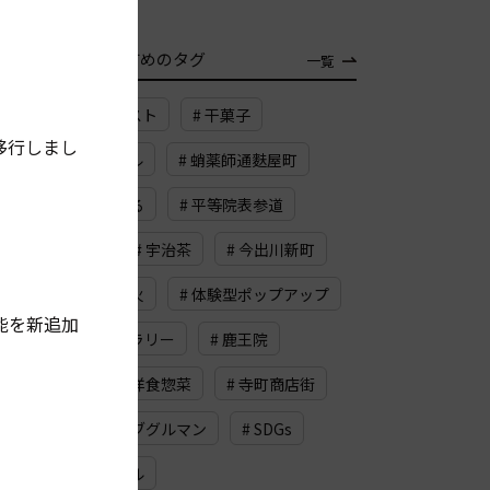
TAG
おすすめのタグ
一覧
# チーズトースト
# 干菓子
移行しまし
# コーディアル
# 蛸薬師通麩屋町
# 高倉夷川上る
# 平等院表参道
# 西七条
# 宇治茶
# 今出川新町
# 五山の送り火
# 体験型ポップアップ
能を新追加
# 同時代ギャラリー
# 鹿王院
# 路地
# 洋食惣菜
# 寺町商店街
# 梅
# ビブグルマン
# SDGs
# イオンモール