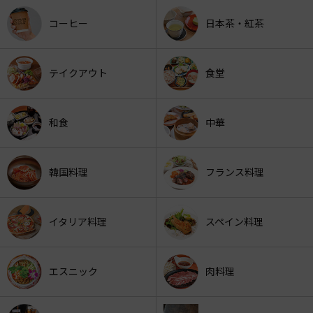
コーヒー
日本茶・紅茶
テイクアウト
食堂
和食
中華
韓国料理
フランス料理
イタリア料理
スペイン料理
エスニック
肉料理