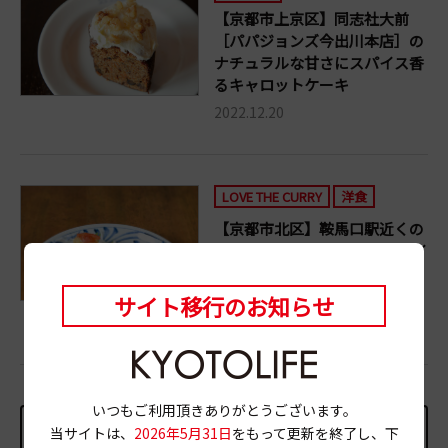
【京都市上京区】同志社大前
［パパジョンズ今出川本店］の
ナチュラルな甘さにスパイス香
るキャロットケーキ
2022.12.20
LOVE THE CURRY
洋食
【京都市北区】鞍馬口駅近くの
［膳部 香蔵］流パラパラドライ
カレーは、ぷりぷりのエビたっ
ぷり！
サイト移行のお知らせ
2022.11.11
いつもご利用頂きありがとうございます。
NEXT
当サイトは、
2026年5月31日
をもって更新を終了し、下