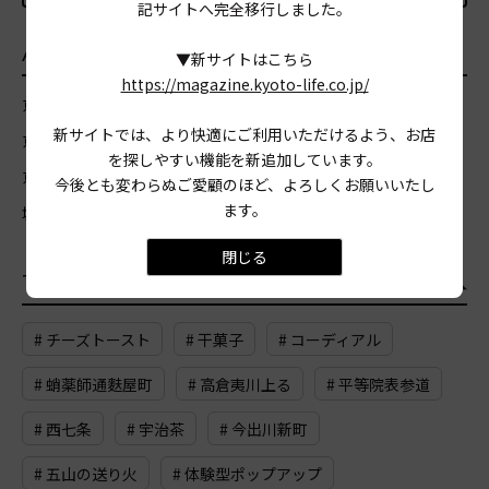
記サイトへ完全移行しました。
AREA
エリア
▼新サイトはこちら
https://magazine.kyoto-life.co.jp/
京都市北区
京都市上京区
京都市左京区
京都市中京区
新サイトでは、より快適にご利用いただけるよう、お店
京都市東山区
京都市山科区
京都市下京区
京都市南区
を探しやすい機能を新追加しています。
京都市右京区
京都市西京区
京都市伏見区
宇治市
亀岡市
今後とも変わらぬご愛顧のほど、よろしくお願いいたし
ます。
城陽市
向日市
長岡京市
八幡市
木津川市
閉じる
TAG
おすすめのタグ
一覧
# チーズトースト
# 干菓子
# コーディアル
# 蛸薬師通麩屋町
# 高倉夷川上る
# 平等院表参道
# 西七条
# 宇治茶
# 今出川新町
# 五山の送り火
# 体験型ポップアップ