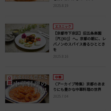
2025.8.19
エスニック
【京都市下京区】旧五条楽園
［汽 [KI:]］へ。京都の朝に、レ
バノンのスパイス香るひととき
を
2025.8.16
中華
〈アーカイブ特集〉京都のあま
りにも豊かな中華料理の世界
2025.7.04