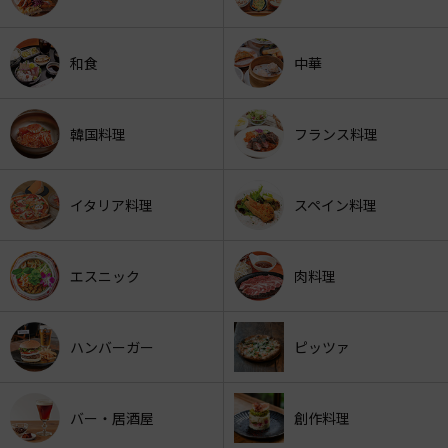
和食
中華
韓国料理
フランス料理
イタリア料理
スペイン料理
エスニック
肉料理
ハンバーガー
ピッツァ
バー・居酒屋
創作料理