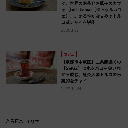
ぐ、世界のお茶とお菓子のカフ
ェ［tatlı kahve（タトゥルカフ
ェ）］。まろやかな甘みのトル
コ式チャイを堪能
2026.1.27
カフェ
【京都市中京区】二条駅近くの
［SEKiZ］で水タバコを吸いな
がら飲む、紅茶大国トルコの伝
統的なチャイ
2022.10.24
AREA
エリア