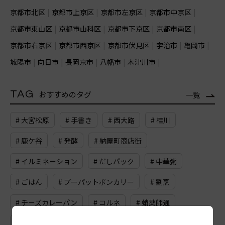
京都市北区
京都市上京区
京都市左京区
京都市中京区
京都市東山区
京都市山科区
京都市下京区
京都市南区
京都市右京区
京都市西京区
京都市伏見区
宇治市
亀岡市
城陽市
向日市
長岡京市
八幡市
木津川市
TAG
おすすめのタグ
一覧
# 大宮松原
# 手書き
# 西大路
# 桂川
# 鹿ケ谷
# 発酵
# 納屋町商店街
# イルミネーション
# だしパック
# 中華粥
# ごはん
# プーパットポンカリー
# 割烹
# チーズカレーパン
# コルネ
# 蛸薬師通
# お香
# 正岩茶
# イギリス料理
# 寺田