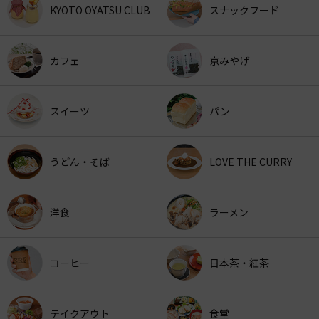
KYOTO OYATSU CLUB
スナックフード
カフェ
京みやげ
スイーツ
パン
うどん・そば
LOVE THE CURRY
洋食
ラーメン
コーヒー
日本茶・紅茶
テイクアウト
食堂