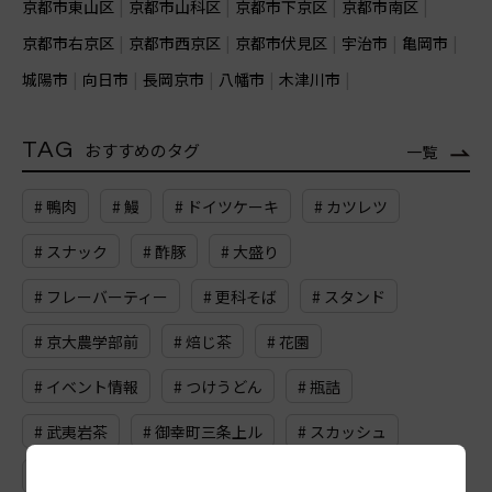
京都市東山区
京都市山科区
京都市下京区
京都市南区
京都市右京区
京都市西京区
京都市伏見区
宇治市
亀岡市
城陽市
向日市
長岡京市
八幡市
木津川市
TAG
おすすめのタグ
一覧
# 鴨肉
# 鰻
# ドイツケーキ
# カツレツ
# スナック
# 酢豚
# 大盛り
# フレーバーティー
# 更科そば
# スタンド
# 京大農学部前
# 焙じ茶
# 花園
# イベント情報
# つけうどん
# 瓶詰
# 武夷岩茶
# 御幸町三条上ル
# スカッシュ
# 河原町四条