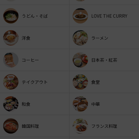
うどん・そば
LOVE THE CURRY
洋食
ラーメン
コーヒー
日本茶・紅茶
テイクアウト
食堂
和食
中華
韓国料理
フランス料理