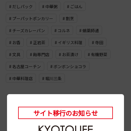
# だしパック
# 中華粥
# ごはん
# プーパットポンカリー
# 割烹
# チーズカレーパン
# コルネ
# 蛸薬師通
# お香
# 正岩茶
# イギリス料理
# 寺田
# 文具
# 飴専門店
# お茶漬け
# 有機野菜
# 名古屋コーチン
# ボンボンショコラ
# 中華料理店
# 堀川三条
サイト移行のお知らせ