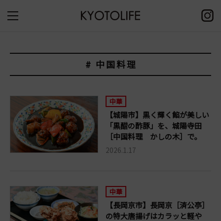
# 中国料理
中華
【城陽市】黒く輝く餡が美しい
「黒醋の酢豚」を、城陽寺田
［中国料理 かしの木］で。
2026.1.17
中華
【長岡京市】長岡京［済公亭］
の特大唐揚げはカラッと軽や