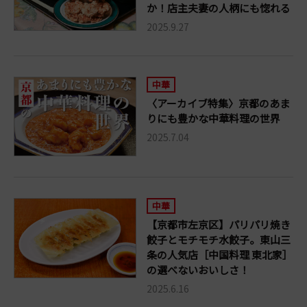
か！店主夫妻の人柄にも惚れる
2025.9.27
中華
〈アーカイブ特集〉京都のあま
りにも豊かな中華料理の世界
2025.7.04
中華
【京都市左京区】パリパリ焼き
餃子とモチモチ水餃子。東山三
条の人気店［中国料理 東北家］
の選べないおいしさ！
2025.6.16