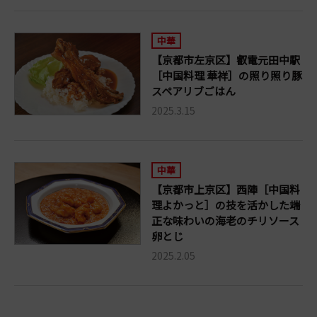
中華
【京都市左京区】叡電元田中駅
［中国料理 華祥］の照り照り豚
スペアリブごはん
2025.3.15
中華
【京都市上京区】西陣［中国料
理よかっと］の技を活かした端
正な味わいの海老のチリソース
卵とじ
2025.2.05