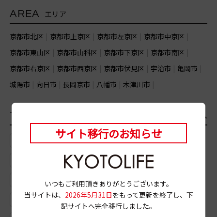
AREA
エリア
京都市北区
京都市上京区
京都市左京区
京都市中京区
京都市東山区
京都市山科区
京都市下京区
京都市南区
京都市右京区
京都市西京区
京都市伏見区
宇治市
亀岡市
城陽市
向日市
長岡京市
八幡市
木津川市
TAG
おすすめのタグ
一覧
サイト移行のお知らせ
# 武夷岩茶
# 御幸町三条上ル
# スカッシュ
# 河原町四条
# メープル
# 大垣書店
# フレンチフライ
# 天丼
# ビーフカツサンド
いつもご利用頂きありがとうございます。
当サイトは、
2026年5月31日
をもって更新を終了し、下
# カフェオレ
# ロースハム
# 鍋
# 深夜喫茶
記サイトへ完全移行しました。