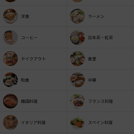
洋食
ラーメン
コーヒー
日本茶・紅茶
テイクアウト
食堂
和食
中華
韓国料理
フランス料理
イタリア料理
スペイン料理