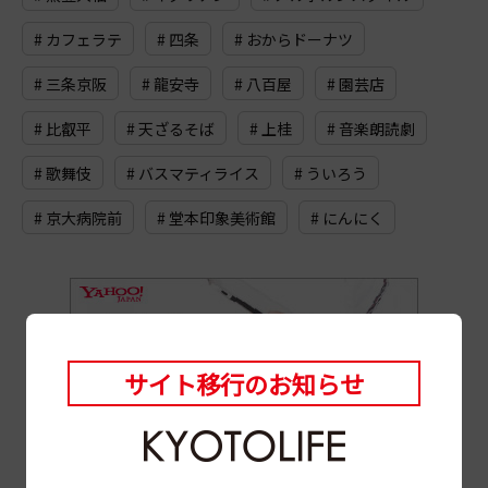
# カフェラテ
# 四条
# おからドーナツ
# 三条京阪
# 龍安寺
# 八百屋
# 園芸店
# 比叡平
# 天ざるそば
# 上桂
# 音楽朗読劇
# 歌舞伎
# バスマティライス
# ういろう
# 京大病院前
# 堂本印象美術館
# にんにく
サイト移行のお知らせ