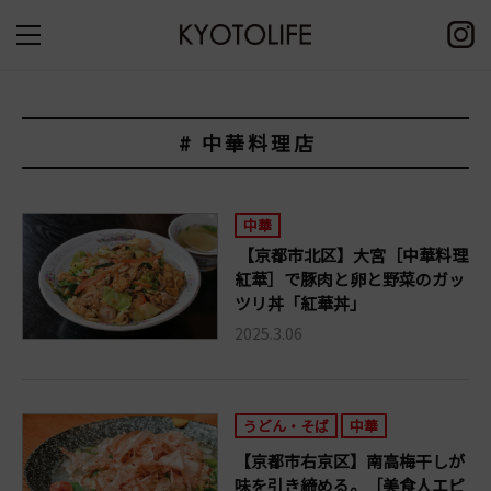
# 中華料理店
中華
【京都市北区】大宮［中華料理
紅華］で豚肉と卵と野菜のガッ
ツリ丼「紅華丼」
2025.3.06
うどん・そば
中華
【京都市右京区】南高梅干しが
味を引き締める。［美食人エピ