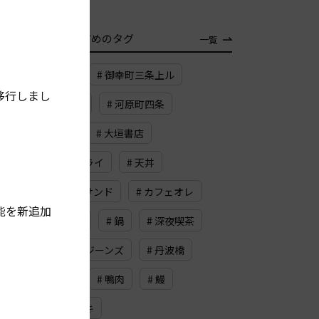
TAG
おすすめのタグ
一覧
# 武夷岩茶
# 御幸町三条上ル
移行しまし
# スカッシュ
# 河原町四条
# メープル
# 大垣書店
# フレンチフライ
# 天丼
# ビーフカツサンド
# カフェオレ
能を新追加
# ロースハム
# 鍋
# 深夜喫茶
# 缶詰
# ジーンズ
# 丹波橋
# ドライブ
# 鴨肉
# 鰻
# ドイツケーキ