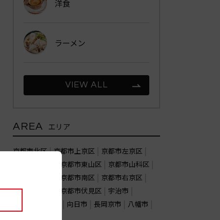
洋食
ラーメン
VIEW ALL
AREA
エリア
京都市北区
京都市上京区
京都市左京区
京都市中京区
京都市東山区
京都市山科区
京都市下京区
京都市南区
京都市右京区
京都市西京区
京都市伏見区
宇治市
亀岡市
城陽市
向日市
長岡京市
八幡市
木津川市