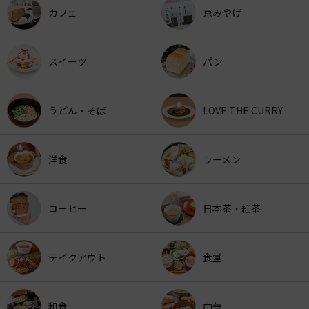
カフェ
京みやげ
スイーツ
パン
うどん・そば
LOVE THE CURRY
洋食
ラーメン
コーヒー
日本茶・紅茶
テイクアウト
食堂
和食
中華