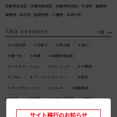
京都市右京区
京都市西京区
京都市伏見区
宇治市
亀岡市
城陽市
向日市
長岡京市
八幡市
木津川市
TAG
おすすめのタグ
一覧
# 大宮松原
# 手書き
# 西大路
# 桂川
# 鹿ケ谷
# 発酵
# 納屋町商店街
# イルミネーション
# だしパック
# 中華粥
# ごはん
# プーパットポンカリー
# 割烹
# チーズカレーパン
# コルネ
# 蛸薬師通
# お香
# 正岩茶
# イギリス料理
# 寺田
サイト移行のお知らせ