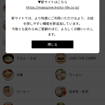
▼新サイトはこちら
https://magazine.kyoto-life.co.jp/
KYOTO OYATSU CLUB
スナックフード
新サイトでは、より快適にご利用いただけるよう、お店
を探しやすい機能を新追加しています。
カフェ
京みやげ
今後とも変わらぬご愛顧のほど、よろしくお願いいたし
ます。
スイーツ
パン
閉じる
うどん・そば
LOVE THE CURRY
洋食
ラーメン
コーヒー
日本茶・紅茶