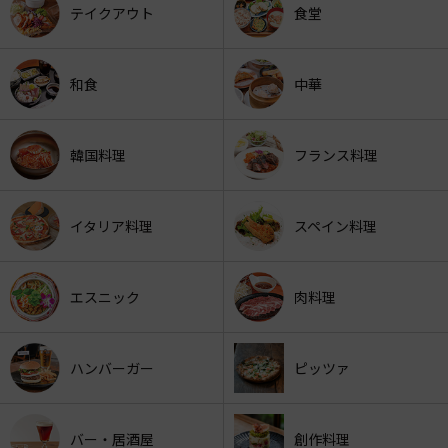
テイクアウト
食堂
和食
中華
韓国料理
フランス料理
イタリア料理
スペイン料理
エスニック
肉料理
ハンバーガー
ピッツァ
バー・居酒屋
創作料理