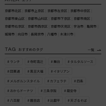
京都市北区
京都市上京区
京都市左京区
京都市中京区
京都市東山区
京都市山科区
京都市下京区
京都市南区
京都市右京区
京都市西京区
京都市伏見区
宇治市
亀岡市
城陽市
向日市
長岡京市
八幡市
木津川市
TAG
おすすめのタグ
一覧
# ランチ
# 寺町高辻
# 舞台
# タルタルソース
# 団栗通
# 黒豆大福
# イタリアン
# メルボルンスタイル
# カフェラテ
# 四条
# おからドーナツ
# 三条京阪
# 龍安寺
# 八百屋
# 園芸店
# 比叡平
# 天ざるそば