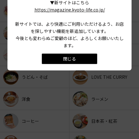
▼新サイトはこちら
https://magazine.kyoto-life.co.jp/
KYOTO OYATSU CLUB
スナックフード
新サイトでは、より快適にご利用いただけるよう、お店
を探しやすい機能を新追加しています。
カフェ
京みやげ
今後とも変わらぬご愛顧のほど、よろしくお願いいたし
ます。
スイーツ
パン
閉じる
うどん・そば
LOVE THE CURRY
洋食
ラーメン
コーヒー
日本茶・紅茶