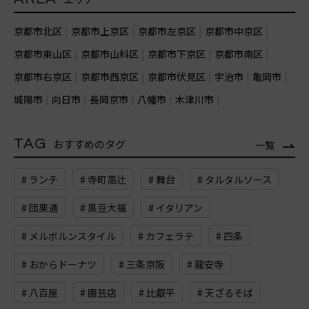
京都市北区
京都市上京区
京都市左京区
京都市中京区
京都市東山区
京都市山科区
京都市下京区
京都市南区
京都市右京区
京都市西京区
京都市伏見区
宇治市
亀岡市
城陽市
向日市
長岡京市
八幡市
木津川市
TAG
おすすめのタグ
一覧
# ランチ
# 寺町高辻
# 舞台
# タルタルソース
# 団栗通
# 黒豆大福
# イタリアン
# メルボルンスタイル
# カフェラテ
# 四条
# おからドーナツ
# 三条京阪
# 龍安寺
# 八百屋
# 園芸店
# 比叡平
# 天ざるそば