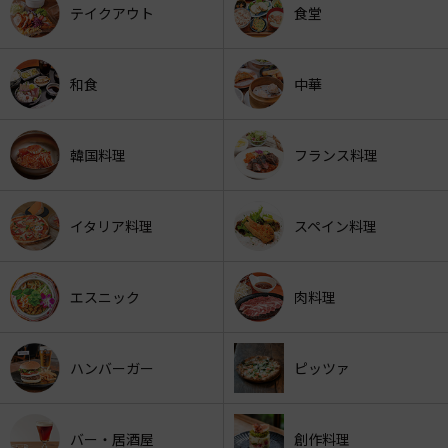
テイクアウト
食堂
和食
中華
韓国料理
フランス料理
イタリア料理
スペイン料理
エスニック
肉料理
ハンバーガー
ピッツァ
バー・居酒屋
創作料理