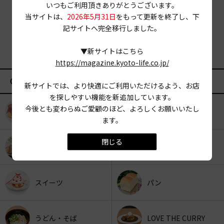
いつもご利用頂きありがとうございます。
当サイトは、
2026年5月31日
をもって更新を終了し、下
記サイトへ完全移行しました。
▼新サイトはこちら
https://magazine.kyoto-life.co.jp/
CATEGORY
新サイトでは、より快適にご利用いただけるよう、お店
を探しやすい機能を新追加しています。
今後とも変わらぬご愛顧のほど、よろしくお願いいたし
KYOTO OYATSU CLUB
スナックフード
ます。
閉じる
カフェ
京みやげ
スイーツ
パン
うどん・そば
LOVE THE CURRY