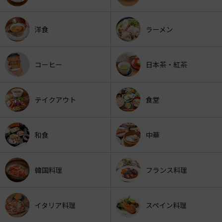
洋食
ラーメン
コーヒー
日本茶・紅茶
テイクアウト
食堂
和食
中華
韓国料理
フランス料理
イタリア料理
スペイン料理