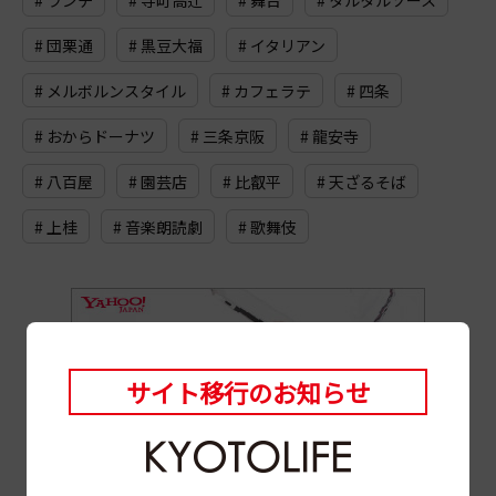
# ランチ
# 寺町高辻
# 舞台
# タルタルソース
# 団栗通
# 黒豆大福
# イタリアン
# メルボルンスタイル
# カフェラテ
# 四条
# おからドーナツ
# 三条京阪
# 龍安寺
# 八百屋
# 園芸店
# 比叡平
# 天ざるそば
# 上桂
# 音楽朗読劇
# 歌舞伎
サイト移行のお知らせ