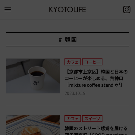
# 韓国
カフェ
コーヒー
【京都市上京区】韓国と日本の
コーヒーが楽しめる、荒神口
［mixture coffee stand ㅎ³］
2023.10.19
カフェ
スイーツ
韓国のストリート感覚を届ける
四条河原町［GOOD morning r