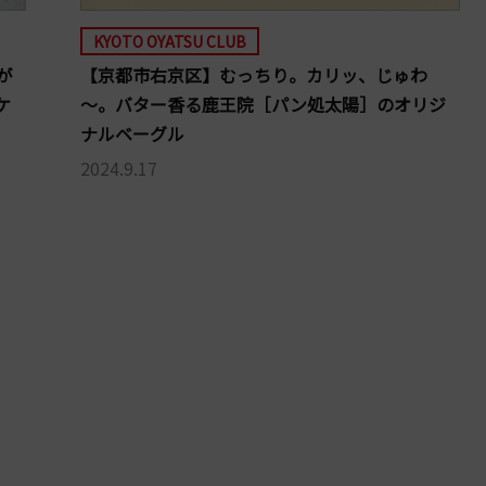
KYOTO OYATSU CLUB
が
【京都市右京区】むっちり。カリッ、じゅわ
ケ
～。バター香る鹿王院［パン処太陽］のオリジ
ナルベーグル
2024.9.17