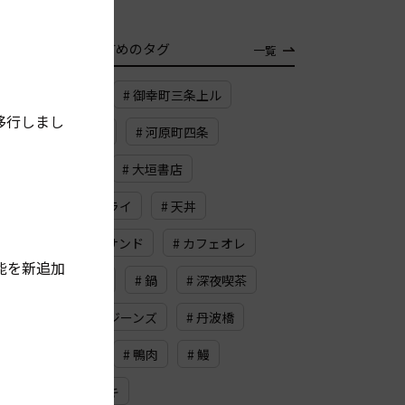
TAG
おすすめのタグ
一覧
# 武夷岩茶
# 御幸町三条上ル
移行しまし
# スカッシュ
# 河原町四条
# メープル
# 大垣書店
# フレンチフライ
# 天丼
# ビーフカツサンド
# カフェオレ
能を新追加
# ロースハム
# 鍋
# 深夜喫茶
# 缶詰
# ジーンズ
# 丹波橋
# ドライブ
# 鴨肉
# 鰻
# ドイツケーキ