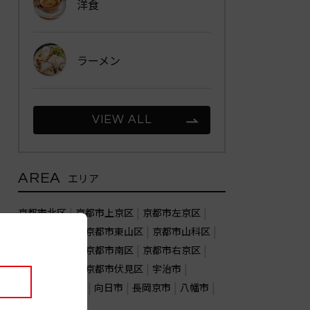
洋食
ラーメン
VIEW ALL
AREA
エリア
京都市北区
京都市上京区
京都市左京区
京都市中京区
京都市東山区
京都市山科区
京都市下京区
京都市南区
京都市右京区
京都市西京区
京都市伏見区
宇治市
亀岡市
城陽市
向日市
長岡京市
八幡市
木津川市