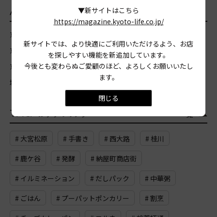
▼新サイトはこちら
AREA
エリア
https://magazine.kyoto-life.co.jp/
京都市北区
京都市上京区
京都市左京区
京都市中京区
新サイトでは、より快適にご利用いただけるよう、お店
京都市東山区
京都市山科区
京都市下京区
京都市南区
を探しやすい機能を新追加しています。
今後とも変わらぬご愛顧のほど、よろしくお願いいたし
京都市右京区
京都市西京区
京都市伏見区
宇治市
亀岡市
ます。
城陽市
向日市
長岡京市
八幡市
木津川市
閉じる
TAG
おすすめのタグ
一覧
# 大宮松原
# 手書き
# 西大路
# 桂川
# 鹿ケ谷
# 発酵
# 納屋町商店街
# イルミネーション
# だしパック
# 中華粥
# ごはん
# プーパットポンカリー
# 割烹