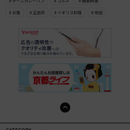
# チーズカレーパン
# コルネ
# 蛸薬師通
# お香
# 正岩茶
# イギリス料理
# 寺田
CATEGORY