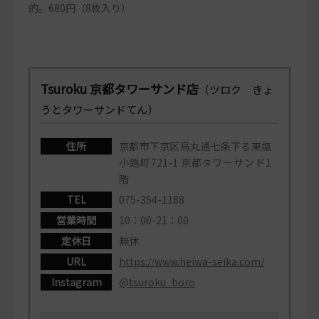
的。680円（8枚入り）
Tsuroku 京都タワーサンド店
（ツロク きょ
うとタワーサンドてん）
住所
京都市下京区烏丸通七条下る東塩
小路町721-1 京都タワーサンド1
階
TEL
075-354-1188
営業時間
10：00-21：00
定休日
無休
URL
https://www.heiwa-seika.com/
Instagram
@tsuroku_boro