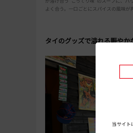
が溶け合う“こってり味”のスープに、パ
よく合う。一口ごとにスパイスの風味が
タイのグッズで溢れる賑やか
当サイト