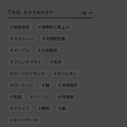
TAG
おすすめのタグ
一覧
# 武夷岩茶
# 御幸町三条上ル
# スカッシュ
# 河原町四条
# メープル
# 大垣書店
# フレンチフライ
# 天丼
# ビーフカツサンド
# カフェオレ
# ロースハム
# 鍋
# 深夜喫茶
# 缶詰
# ジーンズ
# 丹波橋
# ドライブ
# 鴨肉
# 鰻
# ドイツケーキ