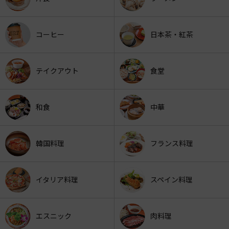
コーヒー
日本茶・紅茶
テイクアウト
食堂
和食
中華
韓国料理
フランス料理
イタリア料理
スペイン料理
エスニック
肉料理