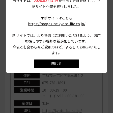
当サイトは、
2026年5月31日
をもって更新を終了し、下
記サイトへ完全移行しました。
贈り物はもちろん、自分だけの小さな幸せも。洋菓子のお
いしさと豊かさを京都でひろめてきた「バイカル」
▼新サイトはこちら
の“今”に直に触れられる。店舗南側に無料駐車場有り（5
https://magazine.kyoto-life.co.jp/
台）。
新サイトでは、より快適にご利用いただけるよう、お店
を探しやすい機能を新追加しています。
今後とも変わらぬご愛顧のほど、よろしくお願いいたし
ます。
洋菓子のバイカル 下鴨本店
（ようがしのバイ
カル しもがもほんてん）
閉じる
住所
京都市左京区下鴨本町4-2
TEL
075-781-1891
営業時間
10：00-19：00
イートイン11：00-18：00
定休日
無休
URL
https://kyoto-baikal.jp/