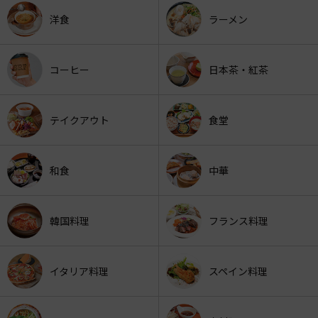
洋食
ラーメン
コーヒー
日本茶・紅茶
テイクアウト
食堂
和食
中華
韓国料理
フランス料理
イタリア料理
スペイン料理