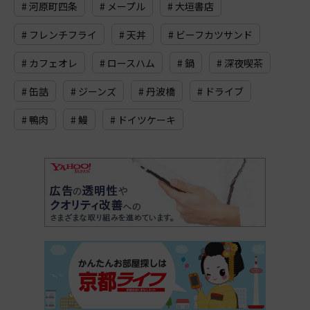
# 河原町四条
# メープル
# 大垣書店
# フレンチフライ
# 天丼
# ビーフカツサンド
# カフェオレ
# ロースハム
# 鍋
# 深夜喫茶
# 缶詰
# ジーンズ
# 丹波橋
# ドライブ
# 鴨肉
# 鰻
# ドイツケーキ