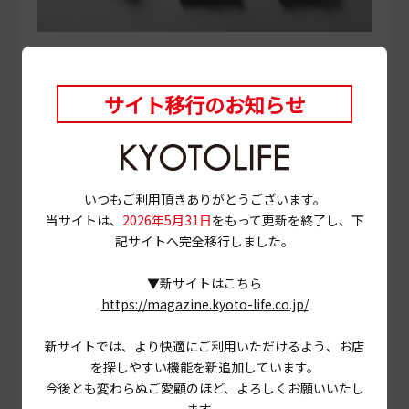
旧式シャトル織機で織った日本製セルビッジデニム。1963
年に発売したエドウインの初の国産ジーンズ359BFモデル
サイト移行のお知らせ
と同じレインボーカラーのセルビッチを採用。創業以来守
り続けているエドウインのアイデンティティが込められて
いる。コンセプトショップでは、デニム本来の経年変化を
楽しんでもらうためにRigit（未洗いの生デニム）のみを展
開している。シルエットは、レギュラーストレート、スリ
いつもご利用頂きありがとうございます。
ムテーパード、レギュラーテーパードの3型。
当サイトは、
2026年5月31日
をもって更新を終了し、下
価格：18,700円（税込）～
記サイトへ完全移行しました。
▼新サイトはこちら
https://magazine.kyoto-life.co.jp/
エドウイン流ワークウェア
新サイトでは、より快適にご利用いただけるよう、お店
を探しやすい機能を新追加しています。
今後とも変わらぬご愛顧のほど、よろしくお願いいたし
ます。