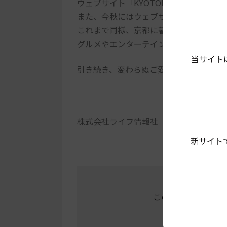
ウェブサイト「KYOTOLIFE」は継続し、
また、今秋にはウェブサイトのリニュー
これまで同様、京都に暮らす方、これか
グルメやエンターテインメント情報をお
当サイト
引き続き、変わらぬご愛顧を賜ります様
株式会社ライフ情報社
新サイト
この記事をシェアす