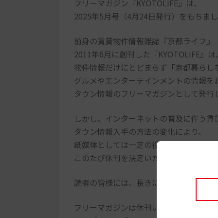
フリーマガジン『KYOTOLIFE』は、
2025年5月号（4月24日発行）をもち
前身の賃貸物件情報雑誌『京都ライフ』（
2011年6月に創刊した『KYOTOLIFE』は
物件情報だけにとどまらず「京都暮らし
グルメやエンターテインメントの情報を
タウン情報のフリーマガジンとして発行
しかし、インターネットの普及に伴う賃
タウン情報入手の方法の変化により、
紙媒体としては一定の役割を終えたとい
このたび休刊を決定いたしました。
読者の皆様には、長きにわたりご支援い
フリーマガジンは休刊いたしますが、