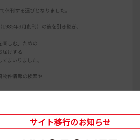
まして休刊する運びとなりました。
1985年3月創刊）の後を引き継ぎ、
、
を楽しむ」ための
お届けする
してまいりました。
貸物件情報の検索や
う判断のもと、
ただきましたこと心より御礼申し上げます。
サイト移行のお知らせ