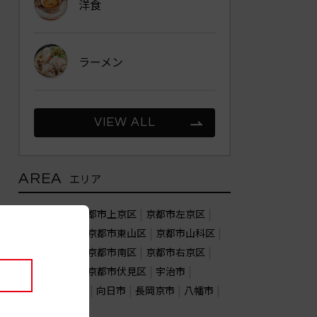
洋食
ラーメン
VIEW ALL
AREA
エリア
京都市北区
京都市上京区
京都市左京区
京都市中京区
京都市東山区
京都市山科区
京都市下京区
京都市南区
京都市右京区
京都市西京区
京都市伏見区
宇治市
亀岡市
城陽市
向日市
長岡京市
八幡市
木津川市