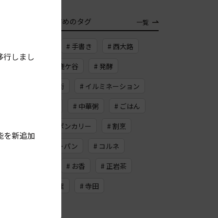
TAG
おすすめのタグ
一覧
# 大宮松原
# 手書き
# 西大路
移行しまし
# 桂川
# 鹿ケ谷
# 発酵
# 納屋町商店街
# イルミネーション
# だしパック
# 中華粥
# ごはん
# プーパットポンカリー
# 割烹
能を新追加
# チーズカレーパン
# コルネ
# 蛸薬師通
# お香
# 正岩茶
# イギリス料理
# 寺田