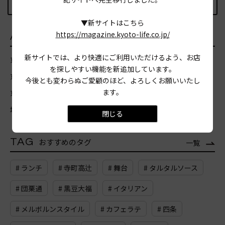
記事TOPに戻る
▼新サイトはこちら
https://magazine.kyoto-life.co.jp/
AREA
エリア
新サイトでは、より快適にご利用いただけるよう、お店
京都市北区
京都市上京区
京都市左京区
京都市中京区
を探しやすい機能を新追加しています。
京都市東山区
京都市山科区
京都市下京区
京都市南区
今後とも変わらぬご愛顧のほど、よろしくお願いいたし
ます。
京都市右京区
京都市西京区
京都市伏見区
宇治市
亀岡市
城陽市
向日市
長岡京市
八幡市
木津川市
閉じる
TAG
おすすめのタグ
一覧
# ランチ
# 寺町高辻
# 舞台
# タルタルソース
# 団栗通
# 黒豆大福
# イタリアン
# メルボルンスタイル
# カフェラテ
# 四条