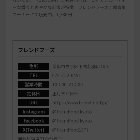
ーな香りと爽やかな刺激が特徴。フレンドフーズ店頭青果
コーナーにて販売中。1,380円
フレンドフーズ
住所
京都市左京区下鴨北園町10-6
TEL
075-722-0451
営業時間
10：00-21：00
定休日
正月三が日休
URL
https://www.friendfood.jp/
Instagram
@friendfood.kyoto
Facebook
@friendfood.kyoto
X(Twitter)
@friendfood1977
無料駐車場21台分有り