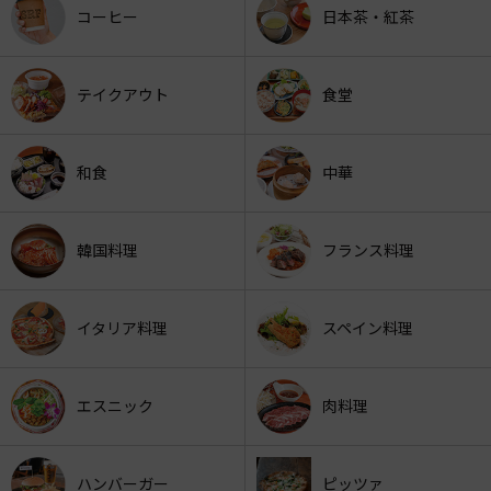
コーヒー
日本茶・紅茶
テイクアウト
食堂
和食
中華
韓国料理
フランス料理
イタリア料理
スペイン料理
エスニック
肉料理
ハンバーガー
ピッツァ