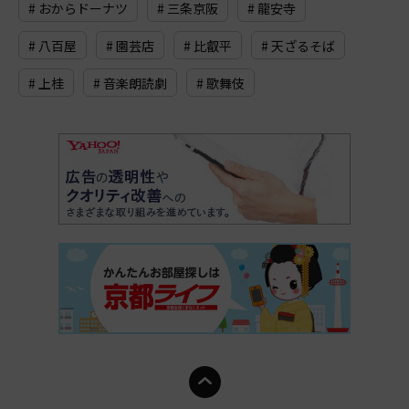
# おからドーナツ
# 三条京阪
# 龍安寺
# 八百屋
# 園芸店
# 比叡平
# 天ざるそば
# 上桂
# 音楽朗読劇
# 歌舞伎