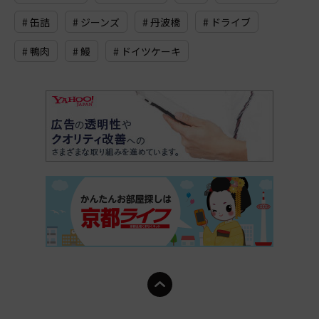
# 缶詰
# ジーンズ
# 丹波橋
# ドライブ
# 鴨肉
# 鰻
# ドイツケーキ