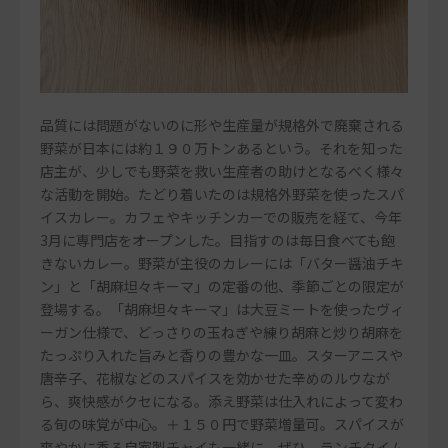
品質には問題がないのに形や生産量が規格外で廃棄される
野菜が日本には約１９０万トンあるという。それを知った
店主が、少しでも野菜を救い生産者の助けとなるべく様々
な活動を開始。たどり着いたのは規格外野菜を使ったスパ
イスカレー。カフェやキッチンカーでの販売を経て、今年
3月に専門店をオープンした。目指すのは毎日食べても飽
きないカレー。野菜が主役のカレーには「バター醤油チキ
ン」と「胡麻坦々キーマ」の定番の他、季節ごとの限定が
登場する。「胡麻坦々キーマ」は大豆ミートを使ったヴィ
ーガン仕様で、どっさりの玉ねぎや練り胡麻と炒り胡麻を
たっぷり入れた旨みと香りの豊かな一皿。スターアニスや
唐辛子、花椒などのスパイスを効かせた辛めのルウなが
ら、爽快感がクセになる。添え野菜は仕入れによって変わ
る旬の味覚が中心。＋１５０円で野菜増量可。スパイスが
爽やかに香る自家製チャイも一緒に、ぜひ。ランチタイム