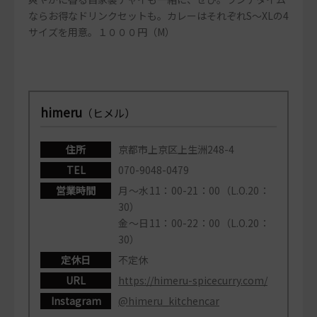
ならお得なドリンクセットも。カレーはそれぞれS～XLの4
サイズを用意。１０００円（M）
himeru
（ヒメル）
住所
京都市上京区上生洲248-4
TEL
070-9048-0479
営業時間
月～水11：00-21：00（L.O.20：
30）
金～日11：00-22：00（L.O.20：
30）
定休日
不定休
URL
https://himeru-spicecurry.com/
Instagram
@himeru_kitchencar