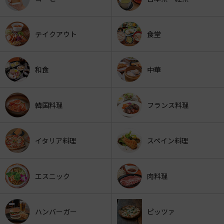
テイクアウト
食堂
和食
中華
韓国料理
フランス料理
イタリア料理
スペイン料理
エスニック
肉料理
ハンバーガー
ピッツァ