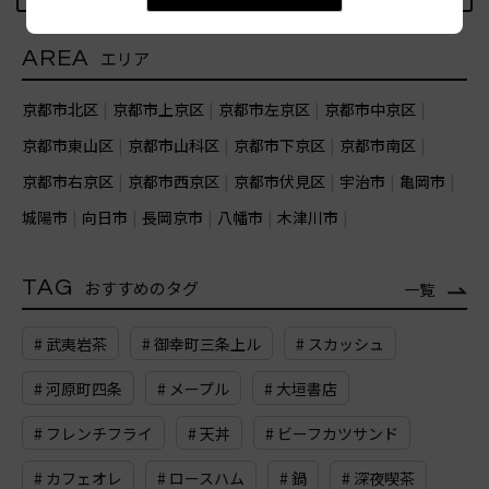
AREA
エリア
京都市北区
京都市上京区
京都市左京区
京都市中京区
京都市東山区
京都市山科区
京都市下京区
京都市南区
京都市右京区
京都市西京区
京都市伏見区
宇治市
亀岡市
城陽市
向日市
長岡京市
八幡市
木津川市
TAG
おすすめのタグ
一覧
# 武夷岩茶
# 御幸町三条上ル
# スカッシュ
# 河原町四条
# メープル
# 大垣書店
# フレンチフライ
# 天丼
# ビーフカツサンド
# カフェオレ
# ロースハム
# 鍋
# 深夜喫茶