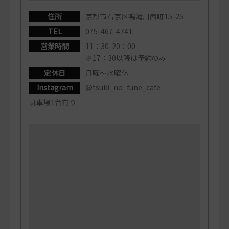
住所
京都市右京区鳴滝川西町15-25
TEL
075-467-4741
営業時間
11：30-20：00
※17：30以降は予約のみ
定休日
月曜～水曜休
Instagram
@tsuki_no_fune_cafe
駐車場1台有り