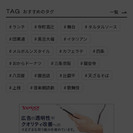
TAG
おすすめのタグ
一覧
# ランチ
# 寺町高辻
# 舞台
# タルタルソース
# 団栗通
# 黒豆大福
# イタリアン
# メルボルンスタイル
# カフェラテ
# 四条
# おからドーナツ
# 三条京阪
# 龍安寺
# 八百屋
# 園芸店
# 比叡平
# 天ざるそば
# 上桂
# 音楽朗読劇
# 歌舞伎