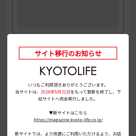
PHOTO
三村博史 MANABU
当ページに掲載されている店舗情報は、
2024年5月30
サイト移行のお知らせ
日
時点のものです。
営業情報やメニュー等が異なる場合がありますので、
事前に確認の上ご利用ください。
いつもご利用頂きありがとうございます。
当サイトは、
2026年5月31日
をもって更新を終了し、下
# 米粉
# 鳴滝
# レモンケーキ
記サイトへ完全移行しました。
# 京都市右京区
▼新サイトはこちら
https://magazine.kyoto-life.co.jp/
新サイトでは、より快適にご利用いただけるよう、お店
この記事をシェアする