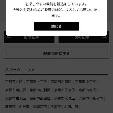
を探しやすい機能を新追加しています。
今後とも変わらぬご愛顧のほど、よろしくお願いいたし
ます。
閉じる
前の記事
次の記事
記事TOPに戻る
AREA
エリア
京都市北区
京都市上京区
京都市左京区
京都市中京区
京都市東山区
京都市山科区
京都市下京区
京都市南区
京都市右京区
京都市西京区
京都市伏見区
宇治市
亀岡市
城陽市
向日市
長岡京市
八幡市
木津川市