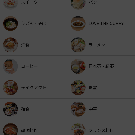
スイーツ
パン
うどん・そば
LOVE THE CURRY
洋食
ラーメン
コーヒー
日本茶・紅茶
テイクアウト
食堂
和食
中華
韓国料理
フランス料理