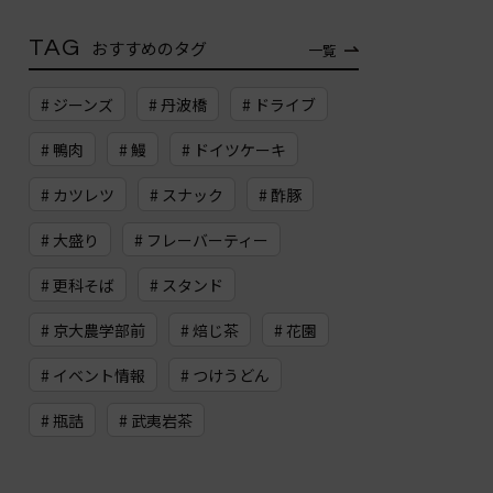
TAG
おすすめのタグ
一覧
# ジーンズ
# 丹波橋
# ドライブ
# 鴨肉
# 鰻
# ドイツケーキ
# カツレツ
# スナック
# 酢豚
# 大盛り
# フレーバーティー
# 更科そば
# スタンド
# 京大農学部前
# 焙じ茶
# 花園
# イベント情報
# つけうどん
# 瓶詰
# 武夷岩茶