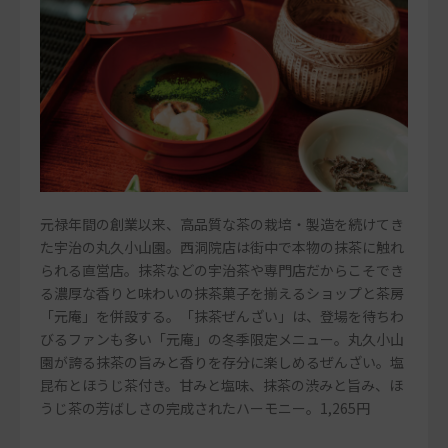
元禄年間の創業以来、高品質な茶の栽培・製造を続けてき
た宇治の丸久小山園。西洞院店は街中で本物の抹茶に触れ
られる直営店。抹茶などの宇治茶や専門店だからこそでき
る濃厚な香りと味わいの抹茶菓子を揃えるショップと茶房
「元庵」を併設する。「抹茶ぜんざい」は、登場を待ちわ
びるファンも多い「元庵」の冬季限定メニュー。丸久小山
園が誇る抹茶の旨みと香りを存分に楽しめるぜんざい。塩
昆布とほうじ茶付き。甘みと塩味、抹茶の渋みと旨み、ほ
うじ茶の芳ばしさの完成されたハーモニー。1,265円