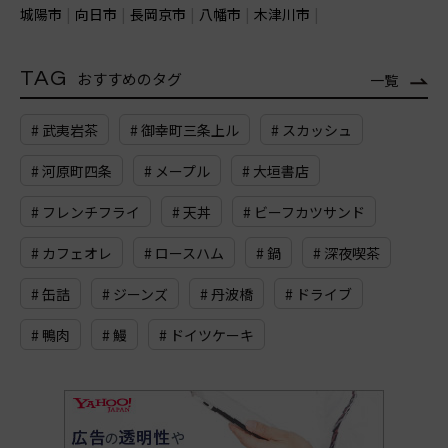
城陽市
向日市
長岡京市
八幡市
木津川市
TAG
おすすめのタグ
一覧
# 武夷岩茶
# 御幸町三条上ル
# スカッシュ
# 河原町四条
# メープル
# 大垣書店
# フレンチフライ
# 天丼
# ビーフカツサンド
# カフェオレ
# ロースハム
# 鍋
# 深夜喫茶
# 缶詰
# ジーンズ
# 丹波橋
# ドライブ
# 鴨肉
# 鰻
# ドイツケーキ