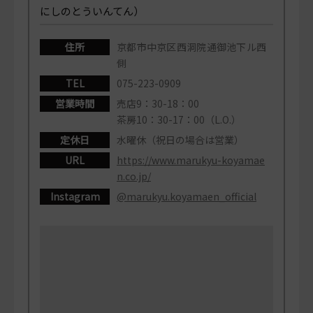
にしのとういんてん）
住所
京都市中京区西洞院通御池下ル西
側
TEL
075-223-0909
営業時間
売店9：30-18：00
茶房10：30-17：00（L.O.）
定休日
水曜休（祝日の場合は営業）
URL
https://www.marukyu-koyamae
n.co.jp/
Instagram
@marukyu.koyamaen_official