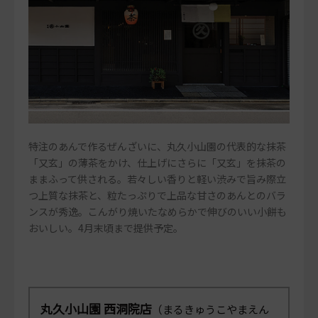
特注のあんで作るぜんざいに、丸久小山園の代表的な抹茶
「又玄」の薄茶をかけ、仕上げにさらに「又玄」を抹茶の
ままふって供される。若々しい香りと軽い渋みで旨み際立
つ上質な抹茶と、粒たっぷりで上品な甘さのあんとのバラ
ンスが秀逸。こんがり焼いたなめらかで伸びのいい小餅も
おいしい。4月末頃まで提供予定。
丸久小山園 西洞院店
（まるきゅうこやまえん