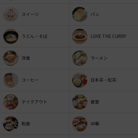
スイーツ
パン
うどん・そば
LOVE THE CURRY
洋食
ラーメン
コーヒー
日本茶・紅茶
テイクアウト
食堂
和食
中華