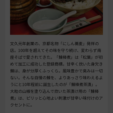
文久元年創業の、京都名物「にしん蕎麦」発祥の
店。100年を超えてその味を守り続け、変わらず南
座そばで愛されてきた。「鰊棒煮」は「松葉」が初
めて加工に成功した登録商標。甘辛く炊いた身欠き
鰊は、身が分厚くふっくら。風味豊かで臭みは一切
ない。そんな自慢の鰊を、よりあっさり味わえるよ
うにと10年程前に誕生したのが「鰊棒煮茶漬」。
大粒の山椒を塗り込んで炊いた茶漬け用の「鰊棒
煮」は、ピリッと心地よい刺激が甘辛い味付けのア
クセントに。