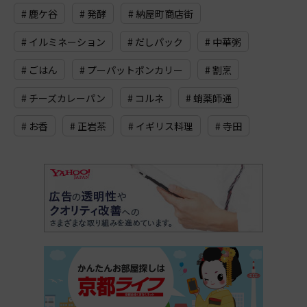
# 鹿ケ谷
# 発酵
# 納屋町商店街
# イルミネーション
# だしパック
# 中華粥
# ごはん
# プーパットポンカリー
# 割烹
# チーズカレーパン
# コルネ
# 蛸薬師通
# お香
# 正岩茶
# イギリス料理
# 寺田