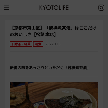
【京都市東山区】「鰊棒煮茶漬」はここだけ
のおいしさ［松葉 本店］
2022.3.16
日本茶・紅茶
和食
伝統の味をあっさりといただく「鰊棒煮茶漬」