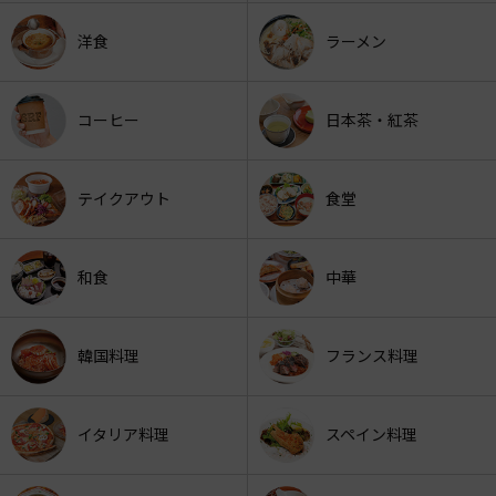
洋食
ラーメン
コーヒー
日本茶・紅茶
テイクアウト
食堂
和食
中華
韓国料理
フランス料理
イタリア料理
スペイン料理