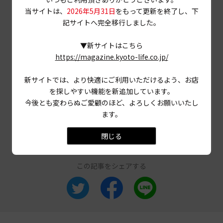
当サイトは、
2026年5月31日
をもって更新を終了し、下
PHOTO
三村博史 MANABU
記サイトへ完全移行しました。
当ページに掲載されている店舗情報は、
2022年2月24
日
時点のものです。
▼新サイトはこちら
営業情報やメニュー等が異なる場合がありますので、
https://magazine.kyoto-life.co.jp/
事前に確認の上ご利用ください。
新サイトでは、より快適にご利用いただけるよう、お店
を探しやすい機能を新追加しています。
# お茶漬け
# 鰊棒煮
# 祇園四条
今後とも変わらぬご愛顧のほど、よろしくお願いいたし
ます。
# 京都市東山区
# 山椒
閉じる
この記事をシェアする