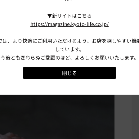
▼新サイトはこちら
引千切(ひちぎり)」プレゼント
https://magazine.kyoto-life.co.jp/
ウント友だち限定～
では、より快適にご利用いただけるよう、お店を探しやすい機
しています。
・合算可)以上ご提示で、京都の御菓子司『かぎ甚』から
今後とも変わらぬご愛顧のほど、よろしくお願いいたします。
を先着100名様へプレゼントいたします。
は選べません。)
閉じる