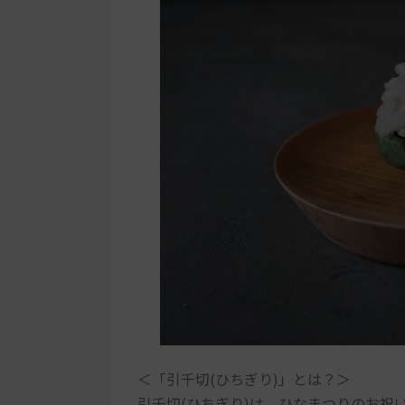
＜「引千切(ひちぎり)」とは？＞
引千切(ひちぎり)は、ひなまつりのお祝