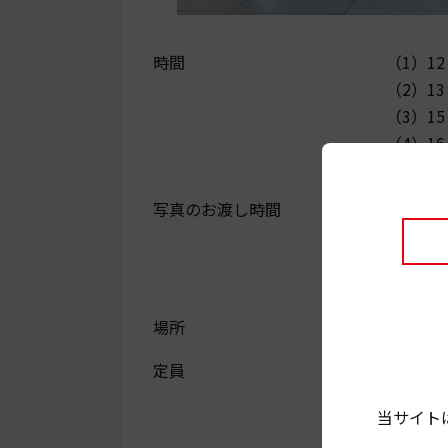
時間
（1）12
（2）13
（3）15
（4）16
※各回開
写真のお渡し時間
（1）13
（2）14
（3）16
（4）17
場所
1Ｆアト
定員
各回先着
※小学
当サイト