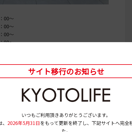
：00～
：00～
：00～
：00～
始の30分前より整理券を配布いたします。
：00～
サイト移行のお知らせ
：00～
：00～
：00～
リウム
10名様
いつもご利用頂きありがとうございます。
生以下限定。予定数に達し次第終了
は、
2026年5月31日
をもって更新を終了し、下記サイトへ完全
た。