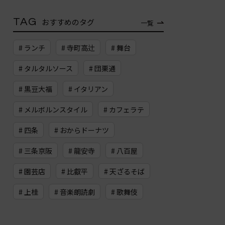
TAG
おすすめのタグ
一覧
# ランチ
# 寺町高辻
# 舞台
# タルタルソース
# 団栗通
# 黒豆大福
# イタリアン
# メルボルンスタイル
# カフェラテ
# 四条
# おからドーナツ
# 三条京阪
# 龍安寺
# 八百屋
# 園芸店
# 比叡平
# 天ざるそば
# 上桂
# 音楽朗読劇
# 歌舞伎