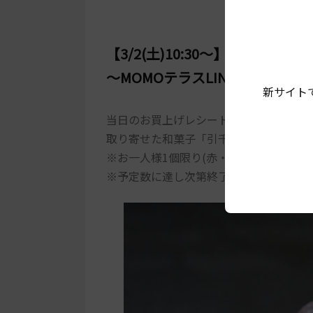
【3/2(土)10:30～】和菓子「
～MOMOテラスLINE公式アカ
新サイト
当日のお買上げレシート3,000円(税込
取り寄せた和菓子「引千切(ひちぎり)」
※お一人様1個限り(赤・白どちらか。色
※予定数に達し次第終了