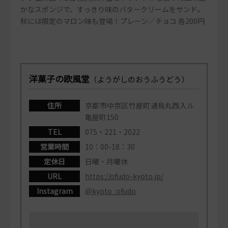
かなスポンジで、すっきり味のバタークリームをサンド。
秋には限定のマロン味も登場！プレーン／チョコ 各200円
洋菓子の欧風堂
（ようがしのおうふうどう）
住所
京都市中京区竹屋町通烏丸西入ル
亀屋町150
TEL
075・221・2022
営業時間
10：00-18：30
定休日
日曜・月曜休
URL
https://ofudo-kyoto.jp/
Instagram
@kyoto_ofudo