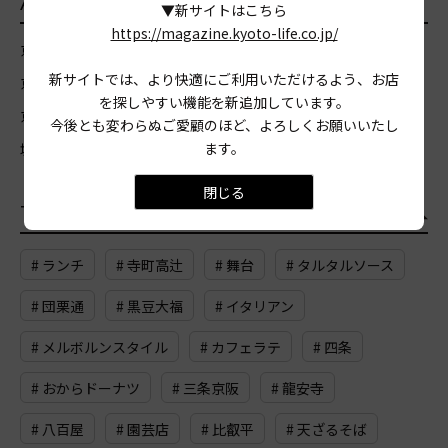
AREA
エリア
▼新サイトはこちら
https://magazine.kyoto-life.co.jp/
京都市北区
京都市上京区
京都市左京区
京都市中京区
新サイトでは、より快適にご利用いただけるよう、お店
京都市東山区
京都市山科区
京都市下京区
京都市南区
を探しやすい機能を新追加しています。
京都市右京区
京都市西京区
京都市伏見区
宇治市
亀岡市
今後とも変わらぬご愛顧のほど、よろしくお願いいたし
ます。
城陽市
向日市
長岡京市
八幡市
木津川市
閉じる
TAG
おすすめのタグ
一覧
# ランチ
# 寺町高辻
# 舞台
# タルタルソース
# 団栗通
# 黒豆大福
# イタリアン
# メルボルンスタイル
# カフェラテ
# 四条
# おからドーナツ
# 三条京阪
# 龍安寺
# 八百屋
# 園芸店
# 比叡平
# 天ざるそば