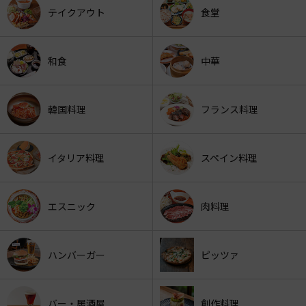
テイクアウト
食堂
和食
中華
韓国料理
フランス料理
イタリア料理
スペイン料理
エスニック
肉料理
ハンバーガー
ピッツァ
バー・居酒屋
創作料理