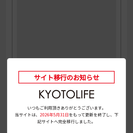
サイト移行のお知らせ
PHOTO
三村博史 MANABU
当ページに掲載されている店舗情報は、
2022年9月28
日
時点のものです。
営業情報やメニュー等が異なる場合がありますので、
いつもご利用頂きありがとうございます。
事前に確認の上ご利用ください。
当サイトは、
2026年5月31日
をもって更新を終了し、下
記サイトへ完全移行しました。
# オムバーグ
# 本格洋食
# オムライス