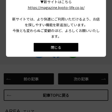
▼新サイトはこちら
# ハンバーグ
# 京都市中京区
# 先斗町
https://magazine.kyoto-life.co.jp/
# 洋食屋
新サイトでは、より快適にご利用いただけるよう、お店
を探しやすい機能を新追加しています。
今後とも変わらぬご愛顧のほど、よろしくお願いいたし
ます。
この記事をシェアする
閉じる
前の記事
次の記事
記事TOPに戻る
AREA
エリア