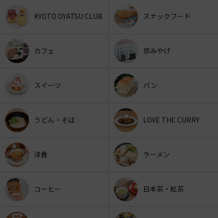
KYOTO OYATSU CLUB
スナックフード
カフェ
京みやげ
スイーツ
パン
うどん・そば
LOVE THE CURRY
洋食
ラーメン
コーヒー
日本茶・紅茶