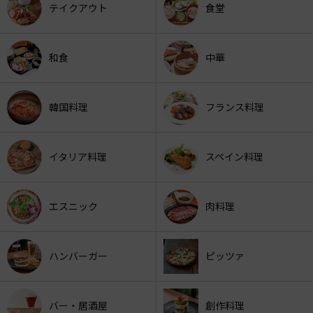
テイクアウト
食堂
和食
中華
韓国料理
フランス料理
イタリア料理
スペイン料理
エスニック
肉料理
ハンバーガー
ピッツァ
バー・居酒屋
創作料理