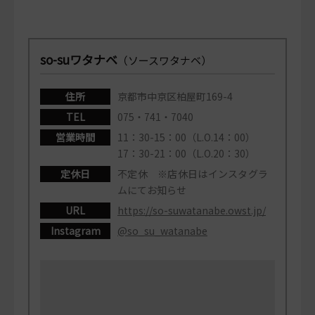
so-suワタナベ
（ソースワタナベ）
住所
京都市中京区柏屋町169-4
TEL
075・741・7040
営業時間
11：30-15：00（L.O.14：00）
17：30-21：00（L.O.20：30）
定休日
不定休 ※店休日はインスタグラ
ムにてお知らせ
URL
https://so-suwatanabe.owst.jp/
Instagram
@so_su_watanabe