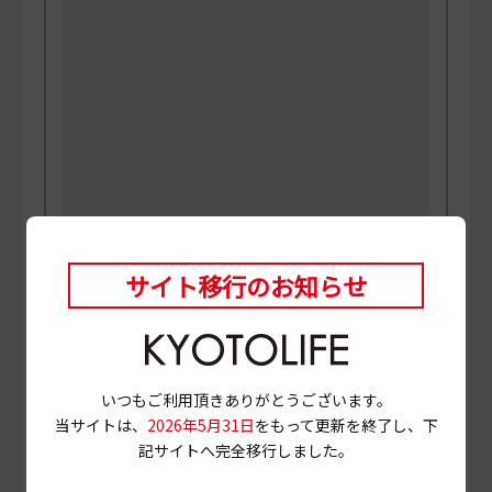
サイト移行のお知らせ
PHOTO
三村博史 MANABU
当ページに掲載されている店舗情報は、
2023年3月30
日
時点のものです。
営業情報やメニュー等が異なる場合がありますので、
いつもご利用頂きありがとうございます。
事前に確認の上ご利用ください。
当サイトは、
2026年5月31日
をもって更新を終了し、下
記サイトへ完全移行しました。
# ショートパスタ
# 生パスタ