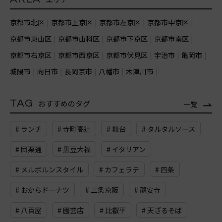
京都市北区
京都市上京区
京都市左京区
京都市中京区
京都市東山区
京都市山科区
京都市下京区
京都市南区
京都市右京区
京都市西京区
京都市伏見区
宇治市
亀岡市
城陽市
向日市
長岡京市
八幡市
木津川市
TAG
おすすめのタグ
一覧
# ランチ
# 寺町高辻
# 舞台
# タルタルソース
# 団栗通
# 黒豆大福
# イタリアン
# メルボルンスタイル
# カフェラテ
# 四条
# おからドーナツ
# 三条京阪
# 龍安寺
# 八百屋
# 園芸店
# 比叡平
# 天ざるそば