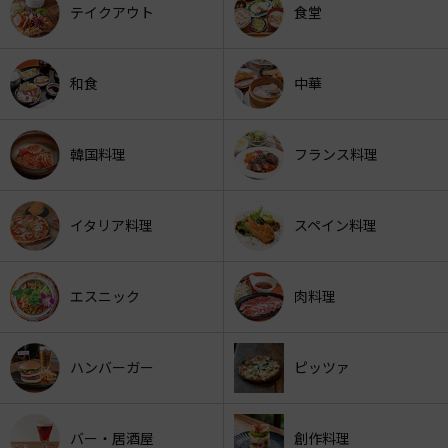
テイクアウト
食堂
和食
中華
韓国料理
フランス料理
イタリア料理
スペイン料理
エスニック
肉料理
ハンバーガー
ピッツァ
バー・居酒屋
創作料理