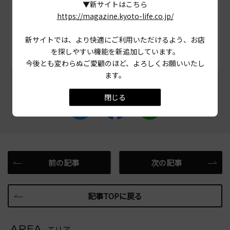
▼新サイトはこちら
# 自家製生パスタ
# イタリア料理
# パスタ
https://magazine.kyoto-life.co.jp/
# 京都市左京区
# 手打ち生パスタ
新サイトでは、より快適にご利用いただけるよう、お店
を探しやすい機能を新追加しています。
今後とも変わらぬご愛顧のほど、よろしくお願いいたし
ます。
この記事をシェアする
閉じる
前の記事
次の記事
記事TOPに戻る
AREA
エリア