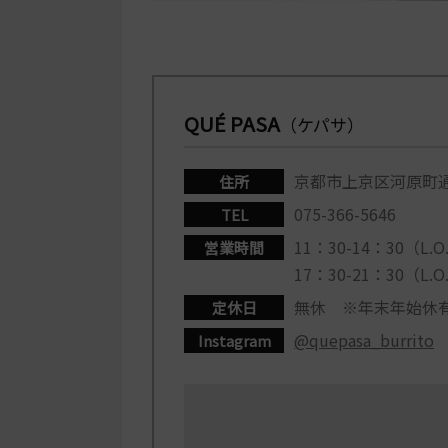
QUÉ PASA
（ケパサ）
京都市上京区河原町通
住所
075-366-5646
TEL
11：30-14：30（L.O
営業時間
17：30-21：30（L.O
無休 ※年末年始休
定休日
@quepasa_burrito
Instagram