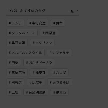
TAG
おすすめのタグ
一覧
# ランチ
# 寺町高辻
# 舞台
# タルタルソース
# 団栗通
# 黒豆大福
# イタリアン
# メルボルンスタイル
# カフェラテ
# 四条
# おからドーナツ
# 三条京阪
# 龍安寺
# 八百屋
# 園芸店
# 比叡平
# 天ざるそば
# 上桂
# 音楽朗読劇
# 歌舞伎