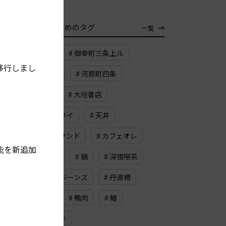
TAG
おすすめのタグ
一覧
# 武夷岩茶
# 御幸町三条上ル
移行しまし
# スカッシュ
# 河原町四条
# メープル
# 大垣書店
# フレンチフライ
# 天丼
# ビーフカツサンド
# カフェオレ
能を新追加
# ロースハム
# 鍋
# 深夜喫茶
# 缶詰
# ジーンズ
# 丹波橋
# ドライブ
# 鴨肉
# 鰻
# ドイツケーキ