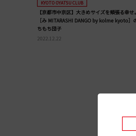
KYOTO OYATSU CLUB
【京都市中京区】大きめサイズを頬張る幸せ
［み MITARASHI DANGO by kolme kyoto
ちもち団子
2022.12.22