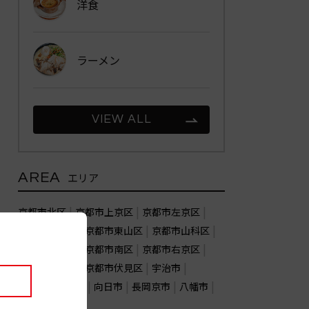
洋食
ラーメン
VIEW ALL
AREA
エリア
京都市北区
京都市上京区
京都市左京区
京都市中京区
京都市東山区
京都市山科区
京都市下京区
京都市南区
京都市右京区
京都市西京区
京都市伏見区
宇治市
亀岡市
城陽市
向日市
長岡京市
八幡市
木津川市