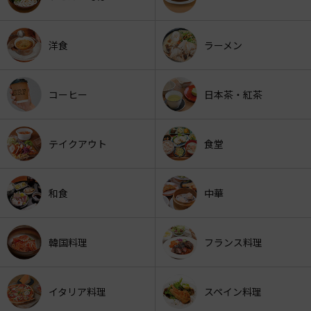
洋食
ラーメン
コーヒー
日本茶・紅茶
テイクアウト
食堂
和食
中華
韓国料理
フランス料理
イタリア料理
スペイン料理