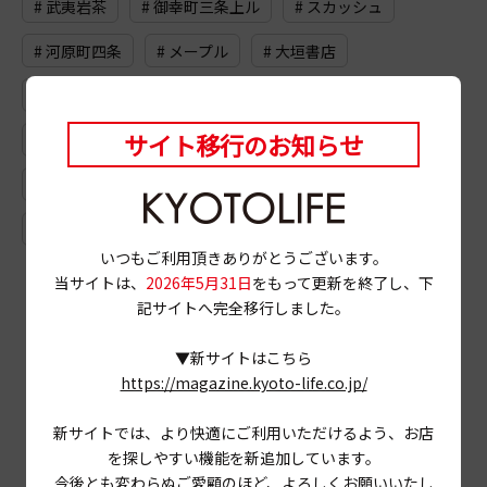
# 武夷岩茶
# 御幸町三条上ル
# スカッシュ
# 河原町四条
# メープル
# 大垣書店
# フレンチフライ
# 天丼
# ビーフカツサンド
サイト移行のお知らせ
# カフェオレ
# ロースハム
# 鍋
# 深夜喫茶
# 缶詰
# ジーンズ
# 丹波橋
# ドライブ
# 鴨肉
# 鰻
# ドイツケーキ
いつもご利用頂きありがとうございます。
当サイトは、
2026年5月31日
をもって更新を終了し、下
記サイトへ完全移行しました。
▼新サイトはこちら
https://magazine.kyoto-life.co.jp/
新サイトでは、より快適にご利用いただけるよう、お店
を探しやすい機能を新追加しています。
今後とも変わらぬご愛顧のほど、よろしくお願いいたし