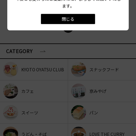
ます。
閉じる
CATEGORY
KYOTO OYATSU CLUB
スナックフード
カフェ
京みやげ
スイーツ
パン
うどん・そば
LOVE THE CURRY