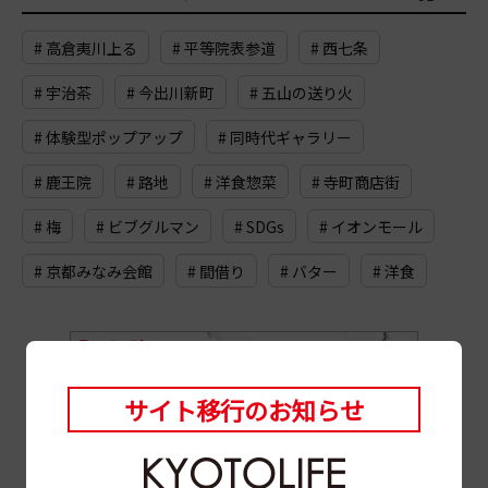
# 高倉夷川上る
# 平等院表参道
# 西七条
# 宇治茶
# 今出川新町
# 五山の送り火
# 体験型ポップアップ
# 同時代ギャラリー
# 鹿王院
# 路地
# 洋食惣菜
# 寺町商店街
# 梅
# ビブグルマン
# SDGs
# イオンモール
# 京都みなみ会館
# 間借り
# バター
# 洋食
サイト移行のお知らせ