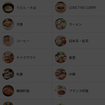
うどん・そば
LOVE THE CURRY
洋食
ラーメン
コーヒー
日本茶・紅茶
テイクアウト
食堂
和食
中華
韓国料理
フランス料理