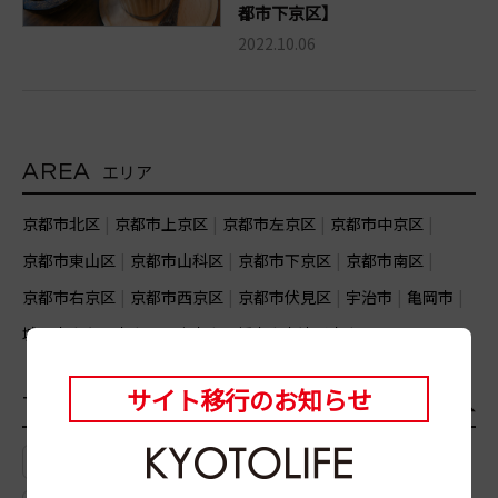
都市下京区】
2022.10.06
AREA
エリア
京都市北区
京都市上京区
京都市左京区
京都市中京区
京都市東山区
京都市山科区
京都市下京区
京都市南区
京都市右京区
京都市西京区
京都市伏見区
宇治市
亀岡市
城陽市
向日市
長岡京市
八幡市
木津川市
サイト移行のお知らせ
TAG
おすすめのタグ
一覧
# チーズトースト
# 干菓子
# コーディアル