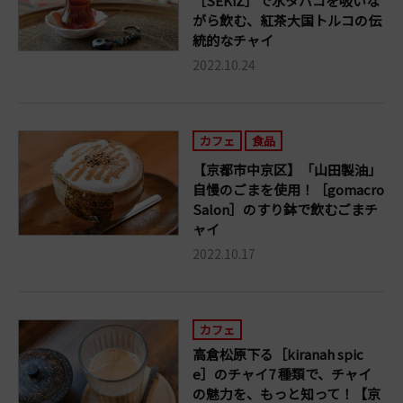
［SEKiZ］で水タバコを吸いな
がら飲む、紅茶大国トルコの伝
統的なチャイ
2022.10.24
カフェ
食品
【京都市中京区】「山田製油」
自慢のごまを使用！［gomacro
Salon］のすり鉢で飲むごまチ
ャイ
2022.10.17
カフェ
高倉松原下る［kiranah spic
e］のチャイ7 種類で、チャイ
の魅力を、もっと知って！【京