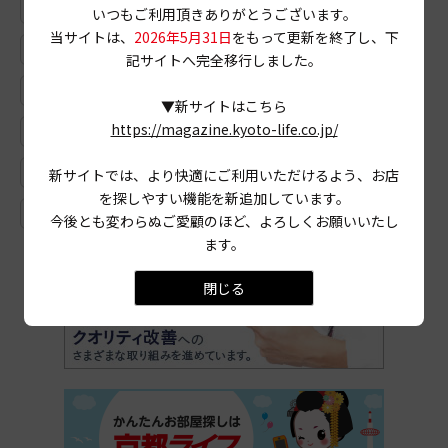
# 蛸薬師通麩屋町
# 高倉夷川上る
# 平等院表参道
いつもご利用頂きありがとうございます。
当サイトは、
2026年5月31日
をもって更新を終了し、下
# 西七条
# 宇治茶
# 今出川新町
記サイトへ完全移行しました。
# 五山の送り火
# 体験型ポップアップ
▼新サイトはこちら
https://magazine.kyoto-life.co.jp/
# 同時代ギャラリー
# 鹿王院
# 路地
# 洋食惣菜
# 寺町商店街
# 梅
# ビブグルマン
新サイトでは、より快適にご利用いただけるよう、お店
を探しやすい機能を新追加しています。
# SDGs
# イオンモール
今後とも変わらぬご愛顧のほど、よろしくお願いいたし
ます。
閉じる