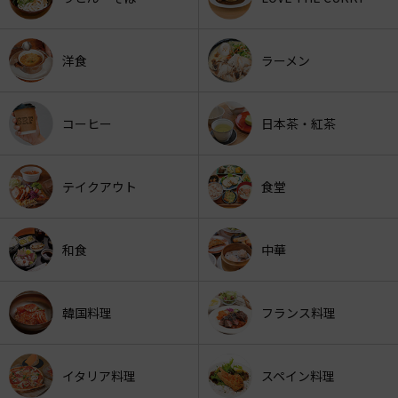
洋食
ラーメン
コーヒー
日本茶・紅茶
テイクアウト
食堂
和食
中華
韓国料理
フランス料理
イタリア料理
スペイン料理