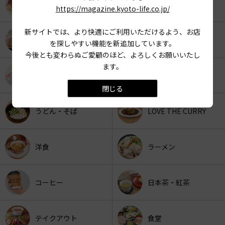
KYOTO OYATSU CLUB
スナックフード
https://magazine.kyoto-life.co.jp/
新サイトでは、より快適にご利用いただけるよう、お店
カフェ
京みやげ
を探しやすい機能を新追加しています。
今後とも変わらぬご愛顧のほど、よろしくお願いいたし
ます。
スイーツ
パン
閉じる
うどん・そば
LOVE THE CURRY
洋食
ラーメン
コーヒー
日本茶・紅茶
テイクアウト
食堂