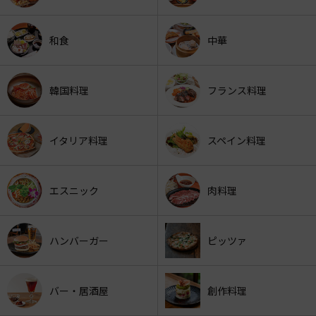
和食
中華
韓国料理
フランス料理
イタリア料理
スペイン料理
エスニック
肉料理
ハンバーガー
ピッツァ
バー・居酒屋
創作料理