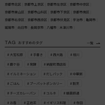
京都市北区
京都市上京区
京都市左京区
京都市中京区
京都市東山区
京都市山科区
京都市下京区
京都市南区
京都市右京区
京都市西京区
京都市伏見区
宇治市
亀岡市
城陽市
向日市
長岡京市
八幡市
木津川市
TAG
おすすめのタグ
一覧
# 大宮松原
# 手書き
# 西大路
# 桂川
# 鹿ケ谷
# 発酵
# 納屋町商店街
# イルミネーション
# だしパック
# 中華粥
# ごはん
# プーパットポンカリー
# 割烹
# チーズカレーパン
# コルネ
# 蛸薬師通
# お香
# 正岩茶
# イギリス料理
# 寺田