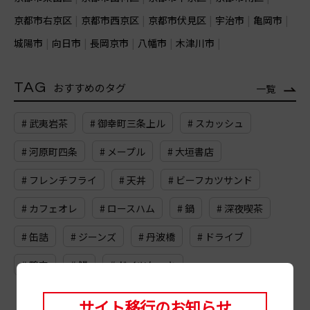
京都市右京区
京都市西京区
京都市伏見区
宇治市
亀岡市
城陽市
向日市
長岡京市
八幡市
木津川市
TAG
おすすめのタグ
一覧
# 武夷岩茶
# 御幸町三条上ル
# スカッシュ
# 河原町四条
# メープル
# 大垣書店
# フレンチフライ
# 天丼
# ビーフカツサンド
# カフェオレ
# ロースハム
# 鍋
# 深夜喫茶
# 缶詰
# ジーンズ
# 丹波橋
# ドライブ
# 鴨肉
# 鰻
# ドイツケーキ
サイト移行のお知らせ