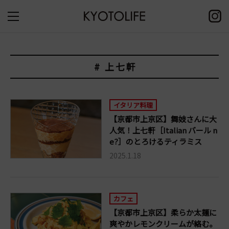
# 上七軒
イタリア料理
【京都市上京区】舞妓さんに大
人気！上七軒［Italian バール n
e?］のとろけるティラミス
2025.1.18
カフェ
【京都市上京区】柔らか太麺に
爽やかレモンクリームが絡む。