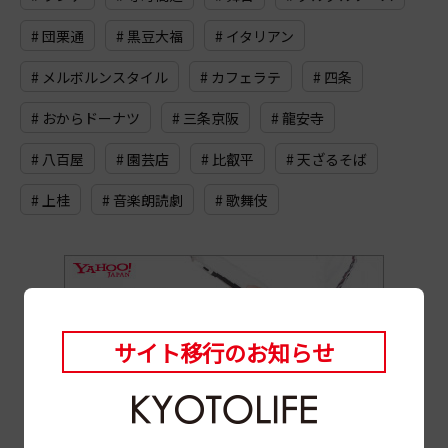
# 団栗通
# 黒豆大福
# イタリアン
# メルボルンスタイル
# カフェラテ
# 四条
# おからドーナツ
# 三条京阪
# 龍安寺
# 八百屋
# 園芸店
# 比叡平
# 天ざるそば
# 上桂
# 音楽朗読劇
# 歌舞伎
サイト移行のお知らせ