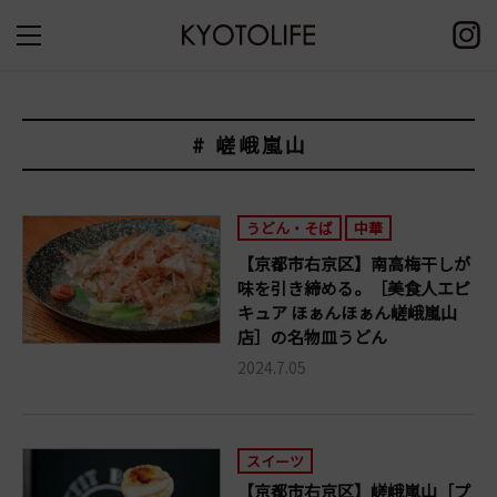
# 嵯峨嵐山
うどん・そば
中華
【京都市右京区】南高梅干しが
味を引き締める。［美食人エピ
キュア ほぁんほぁん嵯峨嵐山
店］の名物皿うどん
2024.7.05
スイーツ
【京都市右京区】嵯峨嵐山［プ