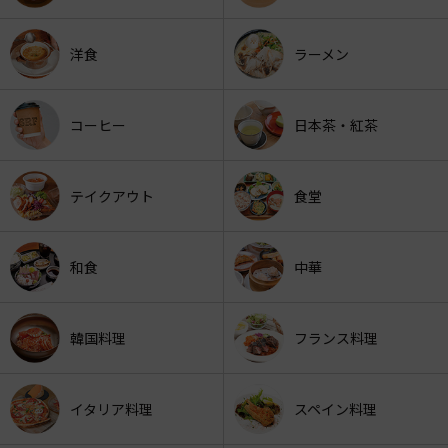
洋食
ラーメン
コーヒー
日本茶・紅茶
テイクアウト
食堂
和食
中華
韓国料理
フランス料理
イタリア料理
スペイン料理