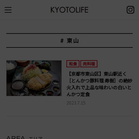
# 東山
和食
肉料理
【京都市東山区】東山駅近く
［とんかつ豚料理 寿樹］の絶妙
火入れで上品な味わいの白いと
んかつ定食
2023.7.15
AREA
エリア