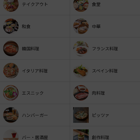
テイクアウト
食堂
和食
中華
韓国料理
フランス料理
イタリア料理
スペイン料理
エスニック
肉料理
ハンバーガー
ピッツァ
バー・居酒屋
創作料理