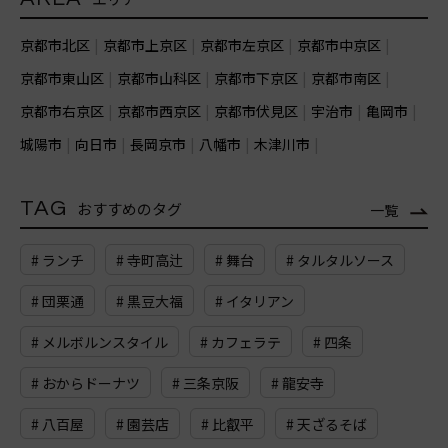
京都市北区
京都市上京区
京都市左京区
京都市中京区
京都市東山区
京都市山科区
京都市下京区
京都市南区
京都市右京区
京都市西京区
京都市伏見区
宇治市
亀岡市
城陽市
向日市
長岡京市
八幡市
木津川市
TAG
おすすめのタグ
一覧
# ランチ
# 寺町高辻
# 舞台
# タルタルソース
# 団栗通
# 黒豆大福
# イタリアン
# メルボルンスタイル
# カフェラテ
# 四条
# おからドーナツ
# 三条京阪
# 龍安寺
# 八百屋
# 園芸店
# 比叡平
# 天ざるそば