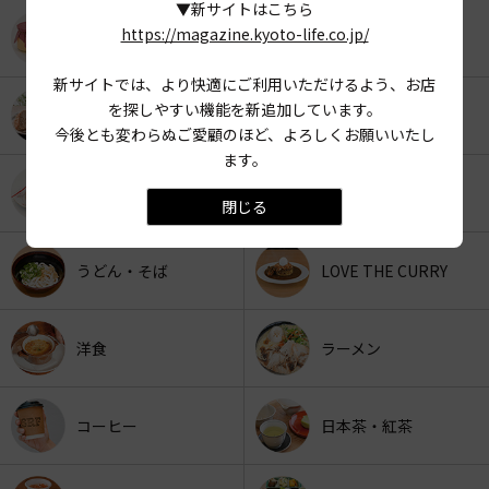
▼新サイトはこちら
https://magazine.kyoto-life.co.jp/
KYOTO OYATSU CLUB
スナックフード
新サイトでは、より快適にご利用いただけるよう、お店
を探しやすい機能を新追加しています。
カフェ
京みやげ
今後とも変わらぬご愛顧のほど、よろしくお願いいたし
ます。
スイーツ
パン
閉じる
うどん・そば
LOVE THE CURRY
洋食
ラーメン
コーヒー
日本茶・紅茶