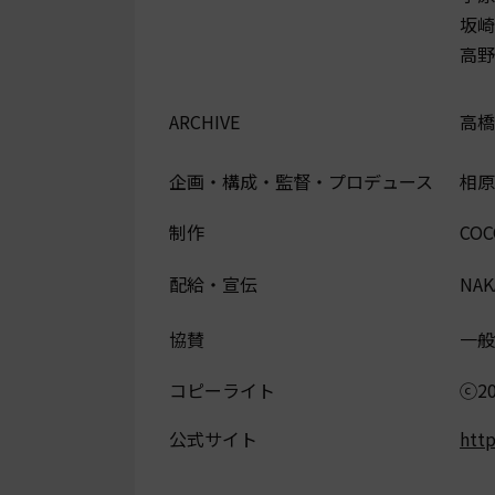
坂崎
高野
ARCHIVE
高橋
企画・構成・監督・プロデュース
相原
制作
CO
配給・宣伝
NAK
協賛
一般
コピーライト
ⓒ2
公式サイト
http