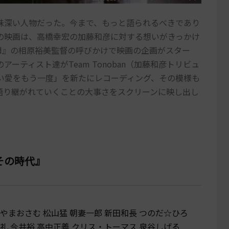
味深い人物だった。今まで、もっと語られるべきであり
の映画は、高橋幸宏の加藤和彦に対する想いがきっかけ
Round』の相原裕美監督の呼びかけで映画の企画がスター
ーティスト達がTeam Tonoban（加藤和彦トリビュ
い愛をもう一度」を新たにレコーディング、その模様も
語り継がれていくことの大事さをスクリーンに映し出し
その時代』
やまおさむ 松山猛 朝妻一郎 新田和長 つのだ☆ひろ
礼 今井裕 高中正義 クリス・トーマス 泉谷しげる