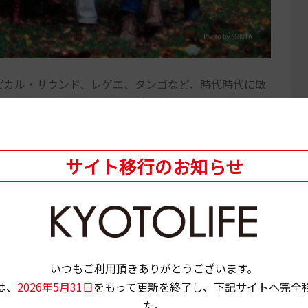
ピカル・サウンド、レゲエ、タンゴなど、時代時代に敏
た加藤。その楽曲の幅広さ、意外性は一人の音楽家の手
い。本作では、加藤の人生、生きた時代を捉えながら、
関係者らの証言や当時の貴重な映像で紐解いていく。ど
な音楽家、加藤和彦のことを深く知ってほしい。
サイト移行のお知らせ
超えて愛される、名曲の数々
いつもご利用頂きありがとうございます。
は、
2026年5月31日
をもって更新を終了し、下記サイトへ完全
た。