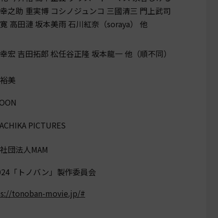
幸之助 重実博 コシノジュンコ 三國清三 門上武司
寛 高田漣 坂本美雨 石川紅奈（soraya） 他
幸宏 吉田拓郎 松任谷正隆 坂本龍一 他（順不同）
裕美
COON
ACHIKA PICTURES
社団法人MAM
024「トノバン」製作委員会
s://tonoban-movie.jp/#