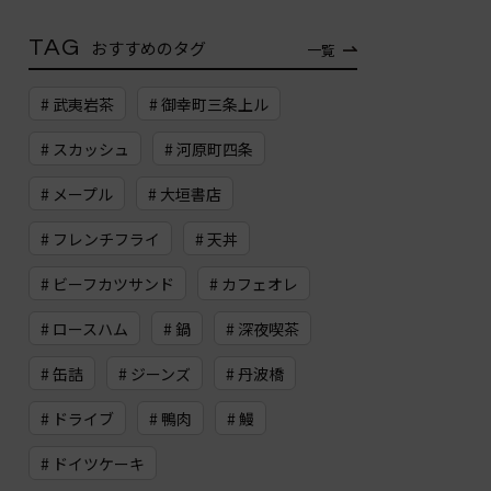
TAG
おすすめのタグ
一覧
# 武夷岩茶
# 御幸町三条上ル
# スカッシュ
# 河原町四条
# メープル
# 大垣書店
# フレンチフライ
# 天丼
# ビーフカツサンド
# カフェオレ
# ロースハム
# 鍋
# 深夜喫茶
# 缶詰
# ジーンズ
# 丹波橋
# ドライブ
# 鴨肉
# 鰻
# ドイツケーキ