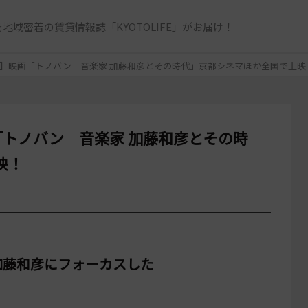
地域密着の賃貸情報誌「KYOTOLIFE」がお届け！
開】映画「トノバン 音楽家 加藤和彦とその時代」京都シネマほか全国で上映
「トノバン 音楽家 加藤和彦とその時
映！
加藤和彦にフォーカスした