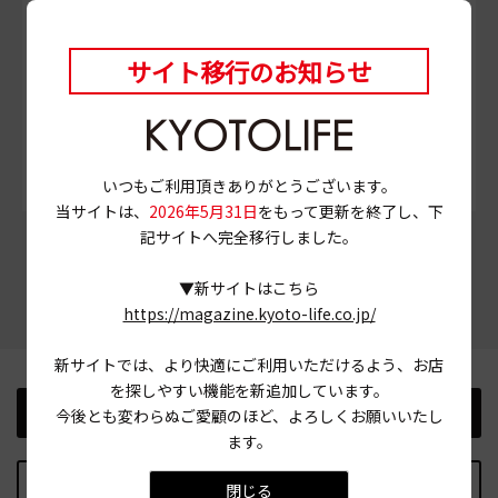
事前に確認の上ご利用ください。
サイト移行のお知らせ
# 昆布だし
# カレー
# うどん
# レトロ
# 一乗寺
# 京都市左京区
いつもご利用頂きありがとうございます。
当サイトは、
2026年5月31日
をもって更新を終了し、下
記サイトへ完全移行しました。
この記事をシェアする
▼新サイトはこちら
https://magazine.kyoto-life.co.jp/
新サイトでは、より快適にご利用いただけるよう、お店
を探しやすい機能を新追加しています。
前の記事
次の記事
今後とも変わらぬご愛顧のほど、よろしくお願いいたし
ます。
記事TOPに戻る
閉じる