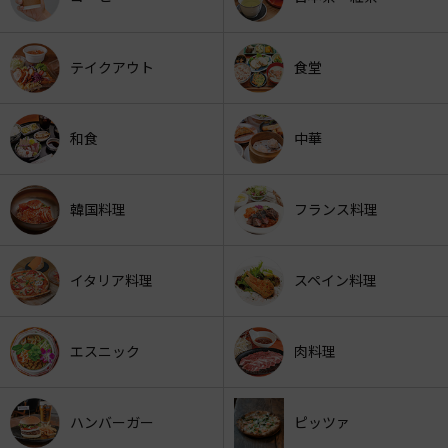
テイクアウト
食堂
和食
中華
韓国料理
フランス料理
イタリア料理
スペイン料理
エスニック
肉料理
ハンバーガー
ピッツァ