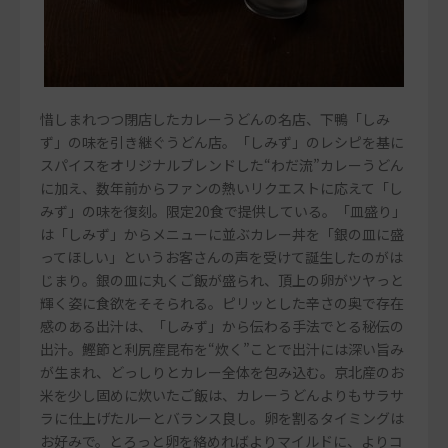
惜しまれつつ閉店したカレーうどんの名店、下鴨「しみ
ず」の味を引き継ぐうどん店。「しみず」のレシピを基に
スパイスをオリジナルブレンドした“わだ流”カレーうどん
に加え、数年前からファンの熱いリクエストに応えて「し
みず」の味を復刻。限定20食で提供している。「皿盛り」
は「しみず」からメニューに並ぶカレー丼を「銀の皿に盛
ってほしい」というお客さんの声を受けて誕生したのがは
じまり。銀の皿に丸くご飯が盛られ、頂上の卵がツヤっと
輝く姿に食欲をそそられる。ピリッとした辛さの奥で存在
感のある出汁は、「しみず」から伝わる手法でとる秘伝の
出汁。鰹節と利尻産昆布を“炊く”ことで出汁には深い旨み
が生まれ、どっしりとカレー全体を包み込む。京北産のお
米を少し固めに炊いたご飯は、カレーうどんよりもサラサ
ラに仕上げたルーとバランス良し。卵を割るタイミングは
お好みで。とろっと卵を絡めればよりマイルドに、よりコ