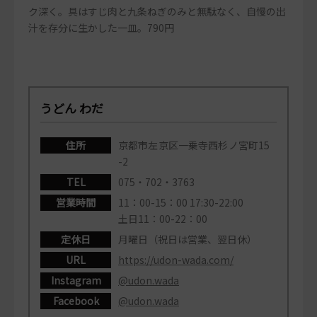
ク深く。具はすじ肉と九条ねぎのみと無駄なく、自慢の出
汁を存分に生かした一皿。790円
うどん わだ
住所
京都市左京区一乗寺西杉ノ宮町15
-2
TEL
075・702・3763
営業時間
11：00-15：00 17:30-22:00
土日11：00-22：00
定休日
月曜日（祝日は営業、翌日休）
URL
https://udon-wada.com/
Instagram
@udon.wada
Facebook
@udon.wada