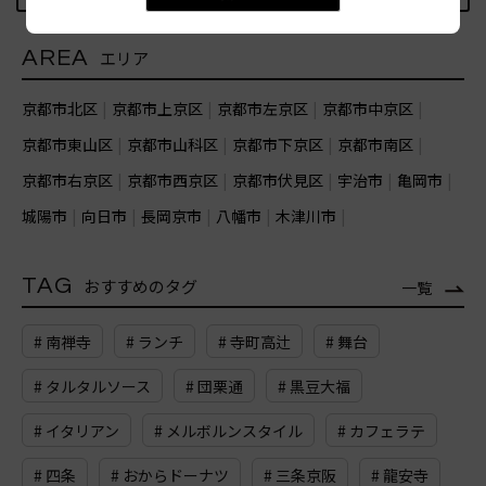
AREA
エリア
京都市北区
京都市上京区
京都市左京区
京都市中京区
京都市東山区
京都市山科区
京都市下京区
京都市南区
京都市右京区
京都市西京区
京都市伏見区
宇治市
亀岡市
城陽市
向日市
長岡京市
八幡市
木津川市
TAG
おすすめのタグ
一覧
# 南禅寺
# ランチ
# 寺町高辻
# 舞台
# タルタルソース
# 団栗通
# 黒豆大福
# イタリアン
# メルボルンスタイル
# カフェラテ
# 四条
# おからドーナツ
# 三条京阪
# 龍安寺