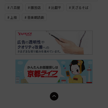
# 八百屋
# 園芸店
# 比叡平
# 天ざるそば
# 上桂
# 音楽朗読劇