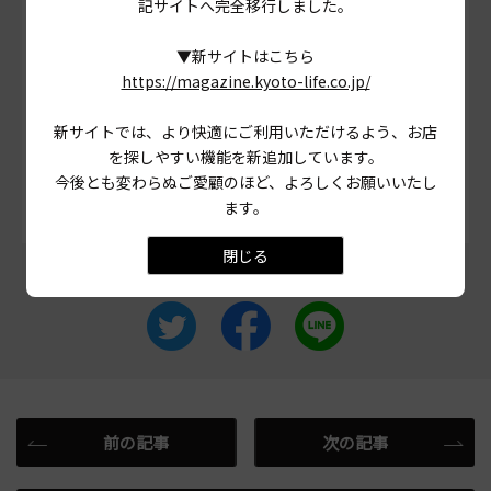
記サイトへ完全移行しました。
当ページに掲載されている店舗情報は、
2023年8月31
日
時点のものです。
▼新サイトはこちら
営業情報やメニュー等が異なる場合がありますので、
https://magazine.kyoto-life.co.jp/
事前に確認の上ご利用ください。
新サイトでは、より快適にご利用いただけるよう、お店
を探しやすい機能を新追加しています。
# ライ麦
# パン
# 京都市山科区
# 郊外
今後とも変わらぬご愛顧のほど、よろしくお願いいたし
ます。
閉じる
この記事をシェアする
前の記事
次の記事