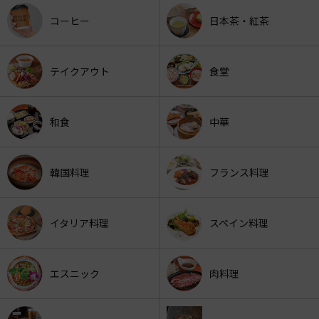
コーヒー
日本茶・紅茶
テイクアウト
食堂
和食
中華
韓国料理
フランス料理
イタリア料理
スペイン料理
エスニック
肉料理