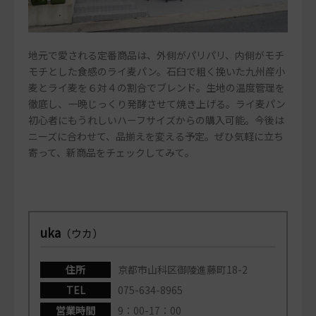
地元で愛される定番商品は、外側がパリパリ、内側がモチ
モチとした食感のライ麦パン。石臼で粗く挽いた九州産小
麦とライ麦を６対４の割合でブレンド。生地の温度管理を
徹底し、一晩じっくり発酵させて焼き上げる。ライ麦パン
初心者にもうれしいハーフサイズからの購入可能。今後は
ニーズに合わせて、品揃えを変える予定。ぜひ気軽に立ち
寄って、新商品をチェックしてみて。
uka
（ウカ）
住所
京都市山科区御陵進藤町18-2
TEL
075-634-8965
営業時間
9：00-17：00