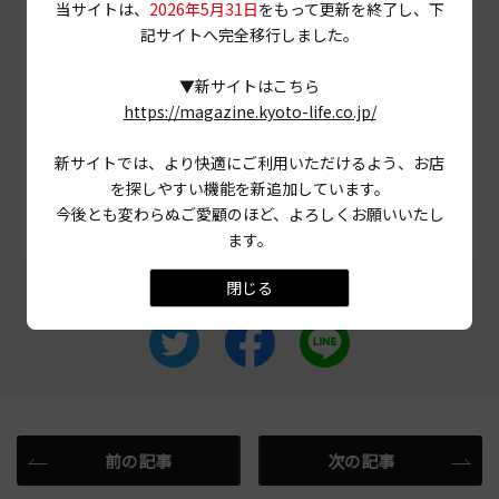
PHOTO
三村博史 MANABU
当サイトは、
2026年5月31日
をもって更新を終了し、下
当ページに掲載されている店舗情報は、
2024年4月25
記サイトへ完全移行しました。
日
時点のものです。
▼新サイトはこちら
営業情報やメニュー等が異なる場合がありますので、
https://magazine.kyoto-life.co.jp/
事前に確認の上ご利用ください。
新サイトでは、より快適にご利用いただけるよう、お店
# 北白川
# 京都市左京区
# 焼きそば
を探しやすい機能を新追加しています。
今後とも変わらぬご愛顧のほど、よろしくお願いいたし
ます。
閉じる
この記事をシェアする
前の記事
次の記事