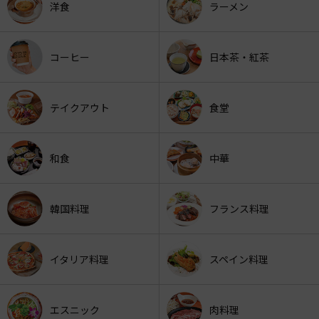
洋食
ラーメン
コーヒー
日本茶・紅茶
テイクアウト
食堂
和食
中華
韓国料理
フランス料理
イタリア料理
スペイン料理
エスニック
肉料理