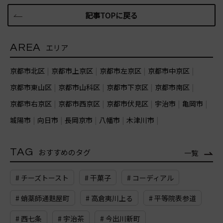
記事TOPに戻る
AREA
エリア
京都市北区
京都市上京区
京都市左京区
京都市中京区
京都市東山区
京都市山科区
京都市下京区
京都市南区
京都市右京区
京都市西京区
京都市伏見区
宇治市
亀岡市
城陽市
向日市
長岡京市
八幡市
木津川市
TAG
おすすめのタグ
一覧
# チーズトースト
# 干菓子
# コーディアル
# 蛸薬師通麩屋町
# 高倉夷川上る
# 平等院表参道
# 西七条
# 宇治茶
# 今出川新町