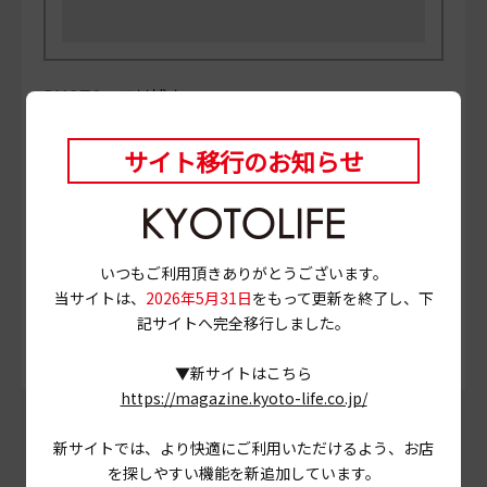
PHOTO
三村博史 MANABU
当ページに掲載されている店舗情報は、
2024年4月25
日
時点のものです。
サイト移行のお知らせ
営業情報やメニュー等が異なる場合がありますので、
事前に確認の上ご利用ください。
# トラットリア
# パスタ
# ボロネーゼ
いつもご利用頂きありがとうございます。
当サイトは、
2026年5月31日
をもって更新を終了し、下
# 京都市中京区
# 四条大宮
記サイトへ完全移行しました。
▼新サイトはこちら
https://magazine.kyoto-life.co.jp/
この記事をシェアする
新サイトでは、より快適にご利用いただけるよう、お店
を探しやすい機能を新追加しています。