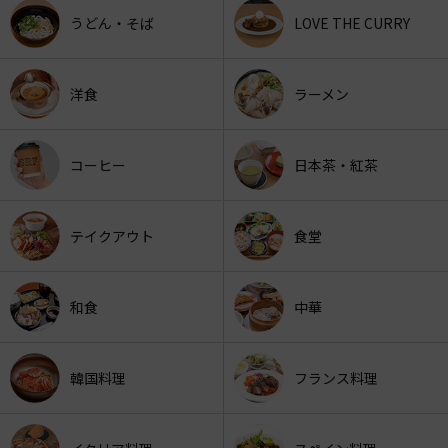
うどん・そば
LOVE THE CURRY
洋食
ラーメン
コーヒー
日本茶・紅茶
テイクアウト
食堂
和食
中華
韓国料理
フランス料理