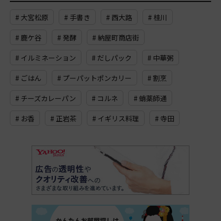
# 大宮松原
# 手書き
# 西大路
# 桂川
# 鹿ケ谷
# 発酵
# 納屋町商店街
# イルミネーション
# だしパック
# 中華粥
# ごはん
# プーパットポンカリー
# 割烹
# チーズカレーパン
# コルネ
# 蛸薬師通
# お香
# 正岩茶
# イギリス料理
# 寺田