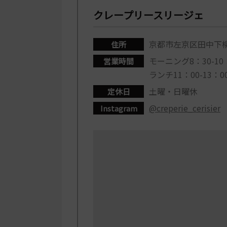
クレープリースリージェ
京都市左京区田中下柳
住所
モーニング8：30-10：
営業時間
ランチ11：00-13：00
土曜・日曜休
定休日
@creperie_cerisier
Instagram