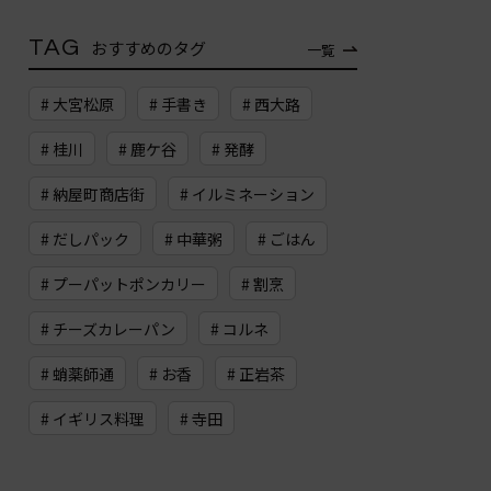
TAG
おすすめのタグ
一覧
# 大宮松原
# 手書き
# 西大路
# 桂川
# 鹿ケ谷
# 発酵
# 納屋町商店街
# イルミネーション
# だしパック
# 中華粥
# ごはん
# プーパットポンカリー
# 割烹
# チーズカレーパン
# コルネ
# 蛸薬師通
# お香
# 正岩茶
# イギリス料理
# 寺田