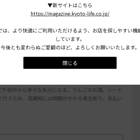
▼新サイトはこちら
https://magazine.kyoto-life.co.jp/
では、より快適にご利用いただけるよう、お店を探しやすい機
しています。
今後とも変わらぬご愛顧のほど、よろしくお願いいたします。
閉じる
とした具材は自家製で、温かいメニューは温めたお皿で
に午前中から幸せな気分になる。りんごのお酒、シード
で行うため、混雑時には時間がかかる場合有り。支払い