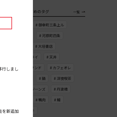
TAG
おすすめのタグ
一覧
# 武夷岩茶
# 御幸町三条上ル
# スカッシュ
# 河原町四条
# メープル
# 大垣書店
# フレンチフライ
# 天丼
# ビーフカツサンド
# カフェオレ
移行しまし
# ロースハム
# 鍋
# 深夜喫茶
# 缶詰
# ジーンズ
# 丹波橋
# ドライブ
# 鴨肉
# 鰻
# ドイツケーキ
能を新追加