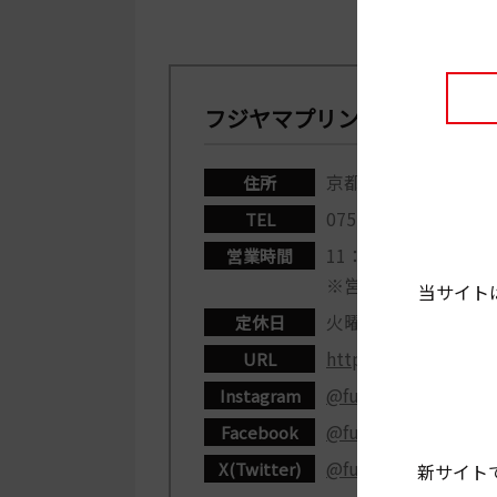
フジヤマプリン
京都市右京区西京極北
住所
075・311・3499
TEL
11：30-20：30（L.O
営業時間
※営業情報はwebに
当サイト
火曜日＋不定休
定休日
https://fujipuri.net/
URL
@fujiyamapurin
Instagram
@fujiyamapurin
Facebook
@fujiyamapurin
X(Twitter)
新サイト