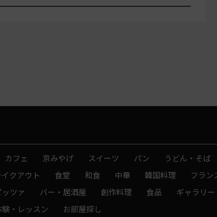
カフェ
京みやげ
スイーツ
パン
うどん・そば
テイクアウト
食堂
和食
中華
韓国料理
フラン
ピッツァ
バー・居酒屋
創作料理
食品
ギャラリー
体験・レッスン
お部屋探し