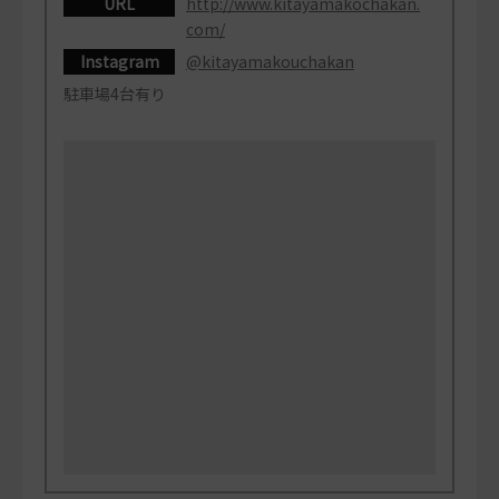
URL
http://www.kitayamakochakan.
com/
Instagram
@kitayamakouchakan
駐車場4台有り