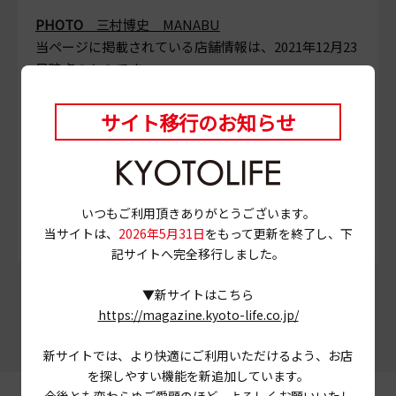
PHOTO
三村博史 MANABU
当ページに掲載されている店舗情報は、
2021年12月23
日
時点のものです。
営業情報やメニュー等が異なる場合がありますので、
事前に確認の上ご利用ください。
サイト移行のお知らせ
# ピスタチオ
# 紅茶
# スコーン
# パフェ
# 京都市左京区
# 松ヶ崎
いつもご利用頂きありがとうございます。
当サイトは、
2026年5月31日
をもって更新を終了し、下
記サイトへ完全移行しました。
この記事をシェアする
▼新サイトはこちら
https://magazine.kyoto-life.co.jp/
新サイトでは、より快適にご利用いただけるよう、お店
を探しやすい機能を新追加しています。