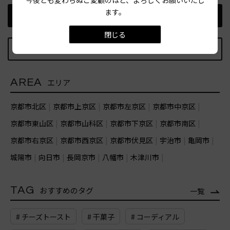
今後とも変わらぬご愛顧のほど、よろしくお願いいたし
ます。
前の記事
次の記事
閉じる
記事TOPに戻る
AREA
エリア
京都市北区
京都市上京区
京都市左京区
京都市中京区
京都市東山区
京都市山科区
京都市下京区
京都市南区
京都市右京区
京都市西京区
京都市伏見区
宇治市
亀岡市
城陽市
向日市
長岡京市
八幡市
木津川市
TAG
おすすめのタグ
一覧
# チーズトースト
# 干菓子
# コーディアル