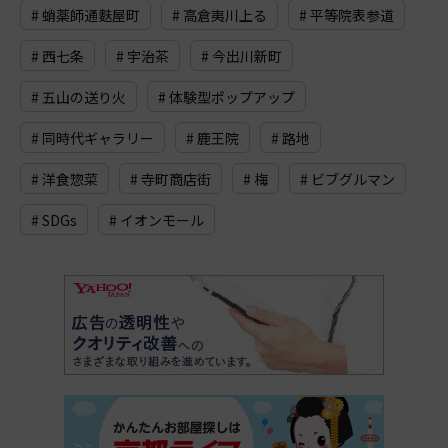
# 蛸薬師通麩屋町
# 高倉夷川上る
# 平等院表参道
# 西七条
# 宇治茶
# 今出川新町
# 五山の送り火
# 体験型ポップアップ
# 同時代ギャラリー
# 鹿王院
# 路地
# 洋食惣菜
# 寺町商店街
# 梅
# ビブグルマン
# SDGs
# イオンモール