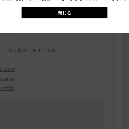
閉じる
I
（パティスリー タツヒトサトイ）
追分町2
ェ、かき氷11：00-17：00）
oi.com/
tosatoi
I”で検索