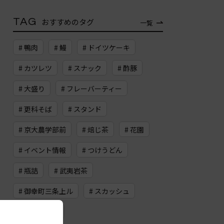
TAG
おすすめのタグ
一覧
# 鴨肉
# 鰻
# ドイツケーキ
# カツレツ
# スナック
# 酢豚
# 大盛り
# フレーバーティー
# 更科そば
# スタンド
# 京大農学部前
# 焙じ茶
# 花園
# イベント情報
# つけうどん
# 瓶詰
# 武夷岩茶
# 御幸町三条上ル
# スカッシュ
# 河原町四条