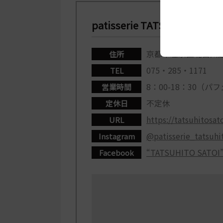
patisserie TATSUHITO SATO
京都市左京区北白川
住所
075・285・1171
TEL
8：00-18：30（パフ
営業時間
不定休
定休日
https://tatsuhitosat
URL
@patisserie_tatsuhi
Instagram
“TATSUHITO SATO
Facebook