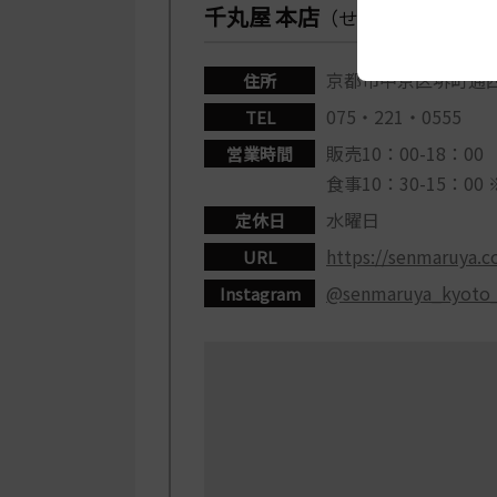
千丸屋 本店
（せんまるや ほんて
京都市中京区堺町通
住所
075・221・0555
TEL
販売10：00-18：00
営業時間
食事10：30-15：0
水曜日
定休日
https://senmaruya.co
URL
@senmaruya_kyoto
Instagram