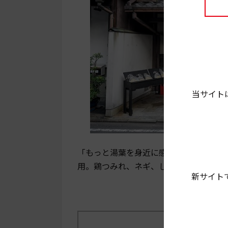
当サイト
「もっと湯葉を身近に感じてもらえたら
用。鶏つみれ、ネギ、しめじ、豆苗、そ
新サイト