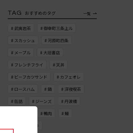
TAG
おすすめのタグ
一覧
# 武夷岩茶
# 御幸町三条上ル
# スカッシュ
# 河原町四条
# メープル
# 大垣書店
# フレンチフライ
# 天丼
# ビーフカツサンド
# カフェオレ
# ロースハム
# 鍋
# 深夜喫茶
# 缶詰
# ジーンズ
# 丹波橋
# ドライブ
# 鴨肉
# 鰻
# ドイツケーキ