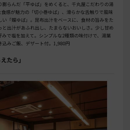
り膨らんだ「平ゆば」をめくると、千丸屋こだわりの湯
た食感が魅力の「切小巻ゆば」、滑らかな舌触りで風味
しい「蝶ゆば」。昆布出汁をベースに、食材の旨みをた
っと出汁があふれ出し、たまらないおいしさ。少し甘め
好みで塩を加えて。シンプルな2種類の味付けで、湯葉
込みご飯、デザート付。1,980円
らえたら」