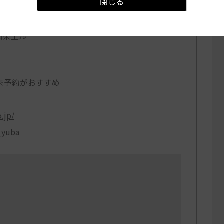
閉じる
ん）
四条上ル
0 ※予約がおすすめ
.jp/
_yuba