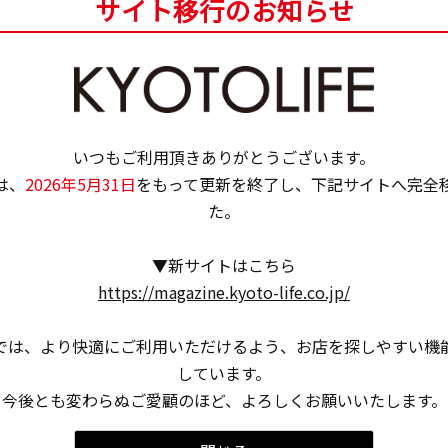
サイト移行のお知らせ
いつもご利用頂きありがとうございます。
は、
2026年5月31日
をもって更新を終了し、下記サイトへ完全
た。
▼新サイトはこちら
https://magazine.kyoto-life.co.jp/
」との想いから、食材は家庭でも馴染みのあるものを使
して湯葉。ヘルシーなのに食べごたえは満点！
では、より快適にご利用いただけるよう、お店を探しやすい機
しています。
今後とも変わらぬご愛顧のほど、よろしくお願いいたします。