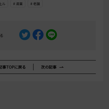
上ル
# 湯葉
# 老舗
る
記事TOPに戻る
次の記事