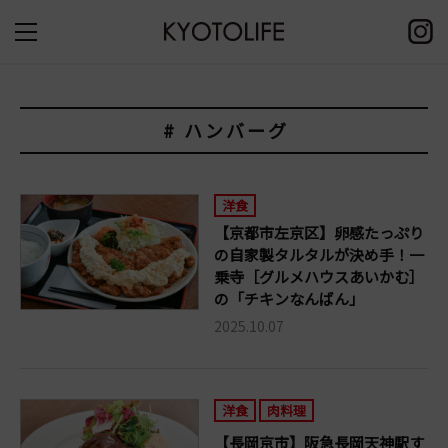
# ハンバーグ
洋食
【京都市左京区】卵感たっぷり
の自家製タルタルが決め手！一
乗寺［グルメハウスあいかむ］
の「チキンなんばん」
2025.10.07
洋食
肉料理
【長岡京市】阪急長岡天神駅す