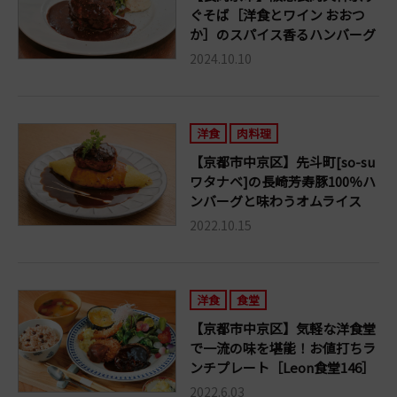
ぐそば［洋食とワイン おおつ
か］のスパイス香るハンバーグ
2024.10.10
洋食
肉料理
【京都市中京区】先斗町[so-su
ワタナベ]の長崎芳寿豚100％ハ
ンバーグと味わうオムライス
2022.10.15
洋食
食堂
【京都市中京区】気軽な洋食堂
で一流の味を堪能！お値打ちラ
ンチプレート［Leon食堂146］
2022.6.03