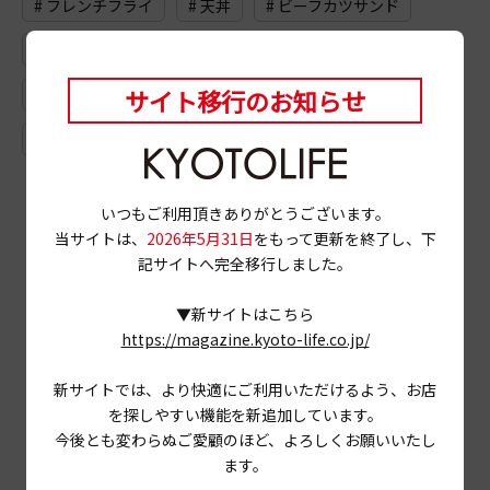
# フレンチフライ
# 天丼
# ビーフカツサンド
# カフェオレ
# ロースハム
# 鍋
# 深夜喫茶
サイト移行のお知らせ
# 缶詰
# ジーンズ
# 丹波橋
# ドライブ
# 鴨肉
# 鰻
# ドイツケーキ
いつもご利用頂きありがとうございます。
当サイトは、
2026年5月31日
をもって更新を終了し、下
記サイトへ完全移行しました。
▼新サイトはこちら
https://magazine.kyoto-life.co.jp/
新サイトでは、より快適にご利用いただけるよう、お店
を探しやすい機能を新追加しています。
今後とも変わらぬご愛顧のほど、よろしくお願いいたし
ます。