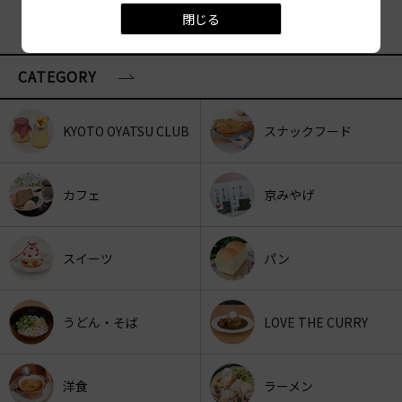
閉じる
CATEGORY
KYOTO OYATSU CLUB
スナックフード
カフェ
京みやげ
スイーツ
パン
うどん・そば
LOVE THE CURRY
洋食
ラーメン