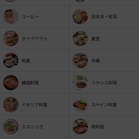
コーヒー
日本茶・紅茶
テイクアウト
食堂
和食
中華
韓国料理
フランス料理
イタリア料理
スペイン料理
エスニック
肉料理