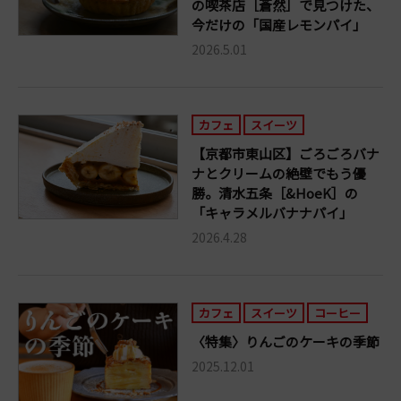
の喫茶店［蒼然］で見つけた、
今だけの「国産レモンパイ」
2026.5.01
カフェ
スイーツ
【京都市東山区】ごろごろバナ
ナとクリームの絶壁でもう優
勝。清水五条［&HoeK］の
「キャラメルバナナパイ」
2026.4.28
カフェ
スイーツ
コーヒー
〈特集〉りんごのケーキの季節
2025.12.01