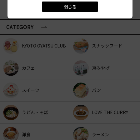
閉じる
CATEGORY
KYOTO OYATSU CLUB
スナックフード
カフェ
京みやげ
スイーツ
パン
うどん・そば
LOVE THE CURRY
洋食
ラーメン