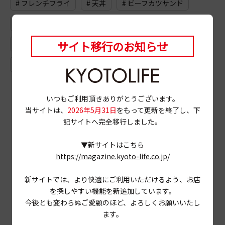
# フレンチフライ
# 天丼
# ビーフカツサンド
# カフェオレ
# ロースハム
# 鍋
# 深夜喫茶
サイト移行のお知らせ
# 缶詰
# ジーンズ
# 丹波橋
# ドライブ
# 鴨肉
# 鰻
# ドイツケーキ
いつもご利用頂きありがとうございます。
当サイトは、
2026年5月31日
をもって更新を終了し、下
記サイトへ完全移行しました。
▼新サイトはこちら
https://magazine.kyoto-life.co.jp/
新サイトでは、より快適にご利用いただけるよう、お店
を探しやすい機能を新追加しています。
今後とも変わらぬご愛顧のほど、よろしくお願いいたし
ます。