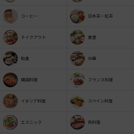
コーヒー
日本茶・紅茶
テイクアウト
食堂
和食
中華
韓国料理
フランス料理
イタリア料理
スペイン料理
エスニック
肉料理